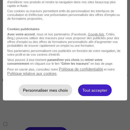
d'améliorer nos produits et rendre la navigation dans nos sites beaucoup plus
rapide et fluide.
Ces cookies ou traceurs permettent enfin de personnaliser les interfaces de
consultation et d'effectuer une présentation personnalisée des offres d'emploi ou
de formations proposées.
Cookies publicitaires
Courte
Avec votre accord
, nous et nos partenaires (Facebook,
Google Ads
, Critéo,
Bing,) pouvons utiliser des traceurs pour vous proposer des publicités pour des
offres d’emploi ou des offres de formations personnalisés afin d’augmenter vos
probabilités de trouver rapidement un emploi ou une formation.
Nos partenaires personnalisent ces publicités en fonction de votre navigation, de
votre profil et de vos centres d’intérêt.
Vous pouvez à tout moment
paramétrer vos choix
ou
retirer votre
consentement
en cliquant sur le lien "
Gérer les traceurs
" en bas de page.
Politique de confidentialité
Pour en savoir plus, consultez notre
et notre
Politique relative aux cookies
.
2 jours à 2 semaines
(14h à 70h)
Personnaliser mes choix
Tout accepter