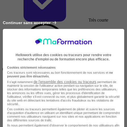
Très courte
Continuer sans accepter
Hellowork utilise des cookies ou traceurs pour rendre votre
recherche d’emploi ou de formation encore plus efficace.
Inférieur à 2 jours
Cookies strictement nécessaires
(14h)
Ces traceurs sont nécessaires au bon fonctionnement de nos services et
ne
peuvent pas être désactivés
.
de l'ensemble des cookies ou traceurs
Il s'agit notamment
permettant de
maintenir la session de l'utilisateur active pendant sa navigation sur le site, de
stocker des informations temporaires telles que les préférences des utilisateurs,
les annonces ou les offres vues, gérer les processus d'identification de
l'utilisateur, vérifier s'il est connecté ou non, et plus globalement garantir la sécurité
du site web en détectant les tentatives d'accès frauduleux ou les violations de
sécurité.
Ces cookies ou traceurs permettent également de piloter et suivre les sources
d'acquisition d'audience en utilisant un identifiant unique permettant de comprendre
comment nos utilisateurs naviguent sur nos sites et nos applications en fonction
des différentes sources de trafic.
Ils nous permettent également d’observer le comportement de nos utilisateurs afin