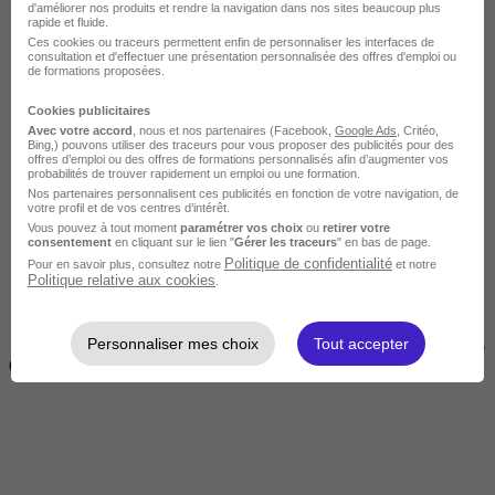
d'améliorer nos produits et rendre la navigation dans nos sites beaucoup plus
rapide et fluide.
Ces cookies ou traceurs permettent enfin de personnaliser les interfaces de
consultation et d'effectuer une présentation personnalisée des offres d'emploi ou
de formations proposées.
Cookies publicitaires
Avec votre accord
, nous et nos partenaires (Facebook,
Google Ads
, Critéo,
Bing,) pouvons utiliser des traceurs pour vous proposer des publicités pour des
offres d’emploi ou des offres de formations personnalisés afin d’augmenter vos
Courte
probabilités de trouver rapidement un emploi ou une formation.
Nos partenaires personnalisent ces publicités en fonction de votre navigation, de
votre profil et de vos centres d’intérêt.
Vous pouvez à tout moment
paramétrer vos choix
ou
retirer votre
consentement
en cliquant sur le lien "
Gérer les traceurs
" en bas de page.
Politique de confidentialité
Pour en savoir plus, consultez notre
et notre
Politique relative aux cookies
.
Personnaliser mes choix
Tout accepter
2 jours à 2 semaines
(14h à 70h)