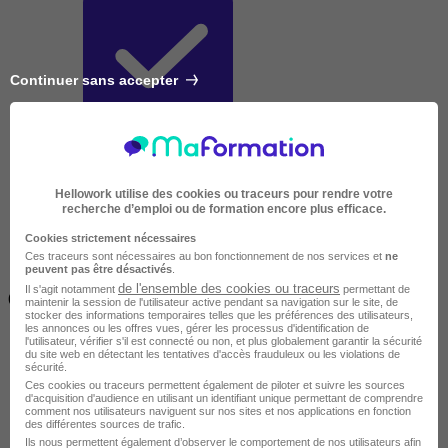
Continuer sans accepter
Très courte
Hellowork utilise des cookies ou traceurs pour rendre votre
recherche d’emploi ou de formation encore plus efficace.
Cookies strictement nécessaires
Ces traceurs sont nécessaires au bon fonctionnement de nos services et
ne
peuvent pas être désactivés
.
Inférieur à 2 jours
de l'ensemble des cookies ou traceurs
Il s'agit notamment
permettant de
(14h)
maintenir la session de l'utilisateur active pendant sa navigation sur le site, de
stocker des informations temporaires telles que les préférences des utilisateurs,
les annonces ou les offres vues, gérer les processus d'identification de
l'utilisateur, vérifier s'il est connecté ou non, et plus globalement garantir la sécurité
du site web en détectant les tentatives d'accès frauduleux ou les violations de
sécurité.
Ces cookies ou traceurs permettent également de piloter et suivre les sources
d'acquisition d'audience en utilisant un identifiant unique permettant de comprendre
comment nos utilisateurs naviguent sur nos sites et nos applications en fonction
des différentes sources de trafic.
Ils nous permettent également d’observer le comportement de nos utilisateurs afin