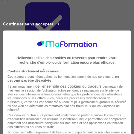
Continuer sans accepter
Très courte
Hellowork utilise des cookies ou traceurs pour rendre votre
recherche d’emploi ou de formation encore plus efficace.
Cookies strictement nécessaires
Ces traceurs sont nécessaires au bon fonctionnement de nos services et
ne
peuvent pas être désactivés
.
de l'ensemble des cookies ou traceurs
Il s'agit notamment
permettant de
maintenir la session de l'utilisateur active pendant sa navigation sur le site, de
Inférieur à 2 jours
stocker des informations temporaires telles que les préférences des utilisateurs,
(14h)
les annonces ou les offres vues, gérer les processus d'identification de
l'utilisateur, vérifier s'il est connecté ou non, et plus globalement garantir la sécurité
du site web en détectant les tentatives d'accès frauduleux ou les violations de
sécurité.
Ces cookies ou traceurs permettent également de piloter et suivre les sources
d'acquisition d'audience en utilisant un identifiant unique permettant de comprendre
comment nos utilisateurs naviguent sur nos sites et nos applications en fonction
des différentes sources de trafic.
Ils nous permettent également d’observer le comportement de nos utilisateurs afin