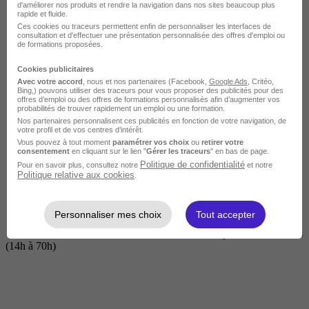
d'améliorer nos produits et rendre la navigation dans nos sites beaucoup plus
rapide et fluide.
Ces cookies ou traceurs permettent enfin de personnaliser les interfaces de
consultation et d'effectuer une présentation personnalisée des offres d'emploi ou
de formations proposées.
Cookies publicitaires
Avec votre accord
, nous et nos partenaires (Facebook,
Google Ads
, Critéo,
Bing,) pouvons utiliser des traceurs pour vous proposer des publicités pour des
offres d’emploi ou des offres de formations personnalisés afin d’augmenter vos
probabilités de trouver rapidement un emploi ou une formation.
Nos partenaires personnalisent ces publicités en fonction de votre navigation, de
Courte
votre profil et de vos centres d’intérêt.
Vous pouvez à tout moment
paramétrer vos choix
ou
retirer votre
consentement
en cliquant sur le lien "
Gérer les traceurs
" en bas de page.
Politique de confidentialité
Pour en savoir plus, consultez notre
et notre
Politique relative aux cookies
.
Personnaliser mes choix
Tout accepter
2 jours à 2 semaines
(14h à 70h)