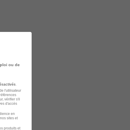
ploi ou de
ésactivés
.
 l'utilisateur
préférences
 vérifier s'il
ves d'accès
udience en
nos sites et
s produits et