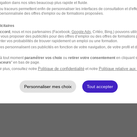
igation dans nos sites beaucoup plus rapide et fluide.
u traceurs permettent enfin de personnaliser les interfaces de consultation et d'eff
personnalisée des offres d'emploi ou de formations proposées.
icitaires
accord
, nous et nos partenaires (Facebook,
Google Ads
, Critéo, Bing,) pouvons util
 vous proposer des publicités pour des offres d’emploi ou des offres de formations
ter vos probabilités de trouver rapidement un emploi ou une formation.
es personnalisent ces publicités en fonction de votre navigation, de votre profil et 
à tout moment
paramétrer vos choix
ou
retirer votre consentement
en cliquant s
raceurs
" en bas de page.
Politique de confidentialité
Politique relative aux
r plus, consultez notre
et notre
Personnaliser mes choix
Tout accepter
rte quel endroit à distance.