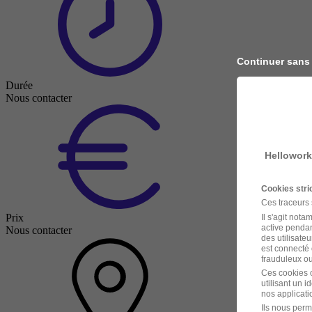
Continuer sans
Durée
Nous contacter
Hellowork
Cookies str
Ces traceurs
Prix
Il s'agit not
active pendan
Nous contacter
des utilisateu
est connecté 
frauduleux ou 
Ces cookies o
utilisant un 
nos applicatio
Ils nous perm