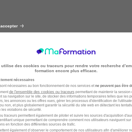
 accepter
 utilise des cookies ou traceurs pour rendre votre recherche d’em
formation encore plus efficace.
ictement nécessaires
 sont nécessaires au bon fonctionnement de nos services et
ne peuvent pas être d
de l'ensemble des cookies ou traceurs
amment
permettant de maintenir la session de
t sa navigation sur le site, de stocker des informations temporaires telles que les 
rs, les annonces ou les offres vues, gérer les processus d'identification de l'utilisateur,
ou non, et plus globalement garantir la sécurité du site web en détectant les tentati
les violations de sécurité.
u traceurs permettent également de piloter et suivre les sources d'acquisition d'a
identifiant unique permettant de comprendre comment nos utilisateurs naviguent sur 
ns en fonction des différentes sources de trafic.
ettent également d’observer le comportement de nos utilisateurs afin d'améliorer no