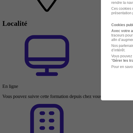
rendre la nav
Ces cookies o
présentation 
Localité
Cookies publ
Avec votre 
traceurs pour
afin d’augmen
Nos partenair
d’intérêt.
Vous pouvez 
"
Gérer les t
Pour en savoi
En ligne
Vous pouvez suivre cette formation depuis chez vous ou depuis n’impo