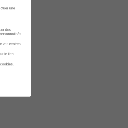
ectuer une
iser des
 personnalisés
de vos centres
ur le lien
 cookies
.