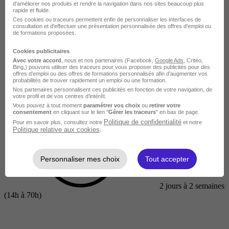
d'améliorer nos produits et rendre la navigation dans nos sites beaucoup plus
rapide et fluide.
Ces cookies ou traceurs permettent enfin de personnaliser les interfaces de
consultation et d'effectuer une présentation personnalisée des offres d'emploi ou
de formations proposées.
Cookies publicitaires
Avec votre accord
, nous et nos partenaires (Facebook,
Google Ads
, Critéo,
Bing,) pouvons utiliser des traceurs pour vous proposer des publicités pour des
offres d’emploi ou des offres de formations personnalisés afin d’augmenter vos
probabilités de trouver rapidement un emploi ou une formation.
Nos partenaires personnalisent ces publicités en fonction de votre navigation, de
votre profil et de vos centres d’intérêt.
Vous pouvez à tout moment
paramétrer vos choix
ou
retirer votre
Courte
consentement
en cliquant sur le lien "
Gérer les traceurs
" en bas de page.
Politique de confidentialité
Pour en savoir plus, consultez notre
et notre
Politique relative aux cookies
.
Personnaliser mes choix
Tout accepter
2 jours à 2 semaines
(14h à 70h)