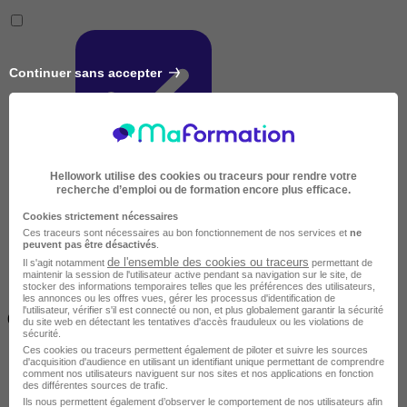
Continuer sans accepter
Très courte
Hellowork utilise des cookies ou traceurs pour rendre votre
recherche d’emploi ou de formation encore plus efficace.
Cookies strictement nécessaires
Ces traceurs sont nécessaires au bon fonctionnement de nos services et
ne
peuvent pas être désactivés
.
de l'ensemble des cookies ou traceurs
Il s'agit notamment
permettant de
maintenir la session de l'utilisateur active pendant sa navigation sur le site, de
stocker des informations temporaires telles que les préférences des utilisateurs,
les annonces ou les offres vues, gérer les processus d'identification de
Inférieur à 2 jours
l'utilisateur, vérifier s'il est connecté ou non, et plus globalement garantir la sécurité
(14h)
du site web en détectant les tentatives d'accès frauduleux ou les violations de
sécurité.
Ces cookies ou traceurs permettent également de piloter et suivre les sources
d'acquisition d'audience en utilisant un identifiant unique permettant de comprendre
comment nos utilisateurs naviguent sur nos sites et nos applications en fonction
des différentes sources de trafic.
Ils nous permettent également d’observer le comportement de nos utilisateurs afin