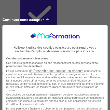
Continuer sans accepter
Très courte
Hellowork utilise des cookies ou traceurs pour rendre votre
recherche d’emploi ou de formation encore plus efficace.
Cookies strictement nécessaires
Ces traceurs sont nécessaires au bon fonctionnement de nos services et
ne
peuvent pas être désactivés
.
Inférieur à 2 jours
de l'ensemble des cookies ou traceurs
Il s'agit notamment
permettant de
(14h)
maintenir la session de l'utilisateur active pendant sa navigation sur le site, de
stocker des informations temporaires telles que les préférences des utilisateurs,
les annonces ou les offres vues, gérer les processus d'identification de
l'utilisateur, vérifier s'il est connecté ou non, et plus globalement garantir la sécurité
du site web en détectant les tentatives d'accès frauduleux ou les violations de
sécurité.
Ces cookies ou traceurs permettent également de piloter et suivre les sources
d'acquisition d'audience en utilisant un identifiant unique permettant de comprendre
comment nos utilisateurs naviguent sur nos sites et nos applications en fonction
des différentes sources de trafic.
Ils nous permettent également d’observer le comportement de nos utilisateurs afin