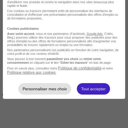
d'améliorer nos produits et rendre la navigation dans nos sites beaucoup plus
rapide et fluide.
Ces cookies ou traceurs permettent enfin de personnaliser les interfaces de
consultation et d'effectuer une présentation personnalisée des offres d'emploi ou
de formations proposées.
Cookies publicitaires
Avec votre accord
, nous et nos partenaires (Facebook,
Google Ads
, Critéo,
Bing,) pouvons utiliser des traceurs pour vous proposer des publicités pour des
offres d’emploi ou des offres de formations personnalisés afin d’augmenter vos
Courte
probabilités de trouver rapidement un emploi ou une formation.
Nos partenaires personnalisent ces publicités en fonction de votre navigation, de
votre profil et de vos centres d’intérêt.
Vous pouvez à tout moment
paramétrer vos choix
ou
retirer votre
consentement
en cliquant sur le lien "
Gérer les traceurs
" en bas de page.
Politique de confidentialité
Pour en savoir plus, consultez notre
et notre
Politique relative aux cookies
.
Personnaliser mes choix
Tout accepter
2 jours à 2 semaines
(14h à 70h)