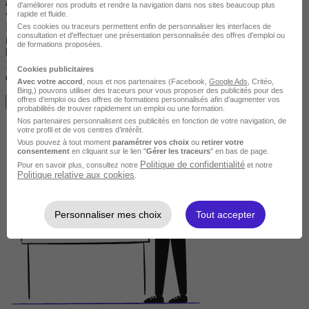
à Z : de la maîtrise des gestes à la création et au développement de
d'améliorer nos produits et rendre la navigation dans nos sites beaucoup plus
votre activité.
rapide et fluide.
Dans un cadre chaleureux et personnalisé, vous progressez à votre
Ces cookies ou traceurs permettent enfin de personnaliser les interfaces de
consultation et d'effectuer une présentation personnalisée des offres d'emploi ou
rythme, guidé par des experts passionnés et une équipe avant tout
de formations proposées.
humaine.
Inspirez, apprenez, rayonnez : développez un savoir-faire unique,
Cookies publicitaires
créez des expériences d’exception et construisez un succès durable.
Avec votre accord
, nous et nos partenaires (Facebook,
Google Ads
, Critéo,
Bing,) pouvons utiliser des traceurs pour vous proposer des publicités pour des
offres d’emploi ou des offres de formations personnalisés afin d’augmenter vos
Voir plus
probabilités de trouver rapidement un emploi ou une formation.
Nos partenaires personnalisent ces publicités en fonction de votre navigation, de
votre profil et de vos centres d’intérêt.
Vous pouvez à tout moment
paramétrer vos choix
ou
retirer votre
consentement
en cliquant sur le lien "
Gérer les traceurs
" en bas de page.
Politique de confidentialité
Pour en savoir plus, consultez notre
et notre
Politique relative aux cookies
.
Personnaliser mes choix
Tout accepter