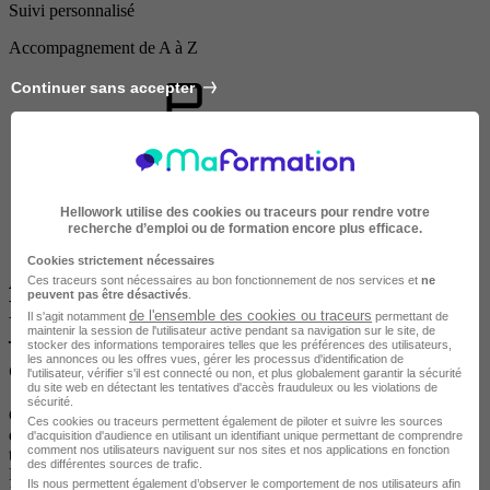
Suivi personnalisé
Accompagnement de A à Z
Continuer sans accepter
Hellowork utilise des cookies ou traceurs pour rendre votre
recherche d’emploi ou de formation encore plus efficace.
Centre
Cookies strictement nécessaires
À propos du centre HEAD SPA
Ces traceurs sont nécessaires au bon fonctionnement de nos services et
ne
peuvent pas être désactivés
.
FORMATION FRANCE - Méthode Shugi
de l'ensemble des cookies ou traceurs
Il s'agit notamment
permettant de
maintenir la session de l'utilisateur active pendant sa navigation sur le site, de
– Formation massage bien-être du cuir
stocker des informations temporaires telles que les préférences des utilisateurs,
les annonces ou les offres vues, gérer les processus d'identification de
chevelu
l'utilisateur, vérifier s'il est connecté ou non, et plus globalement garantir la sécurité
du site web en détectant les tentatives d'accès frauduleux ou les violations de
sécurité.
Centre pionnier en France et en Europe, nous sommes spécialisés
Ces cookies ou traceurs permettent également de piloter et suivre les sources
dans le Head Spa et avons conçu une formation d’excellence alliant
d'acquisition d'audience en utilisant un identifiant unique permettant de comprendre
comment nos utilisateurs naviguent sur nos sites et nos applications en fonction
traditions japonaises et innovations modernes.
des différentes sources de trafic.
Plus qu’un apprentissage technique, nous vous accompagnons de A
Ils nous permettent également d’observer le comportement de nos utilisateurs afin