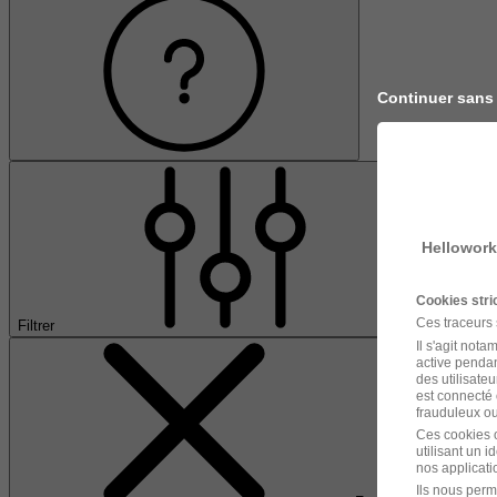
Continuer sans
Hellowork
Cookies str
Ces traceurs
Filtrer
Il s'agit not
active pendan
des utilisateu
est connecté 
frauduleux ou 
Ces cookies o
utilisant un 
nos applicatio
Ils nous perm