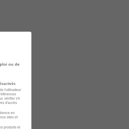
ploi ou de
ésactivés
.
 l'utilisateur
préférences
 vérifier s'il
ves d'accès
udience en
nos sites et
s produits et