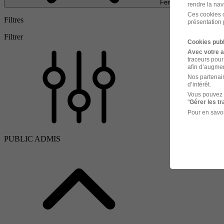
Fermer
rendre la nav
Ces cookies o
Filtres
présentation 
Filtrer
Cookies publ
Avec votre 
traceurs pour
afin d’augmen
Nos partenair
d’intérêt.
Vous pouvez 
"
Gérer les t
Pour en savoi
PUBLIC ADMIS