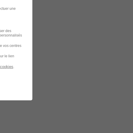
ectuer une
iser des
 personnalisés
de vos centres
ur le lien
 cookies
.