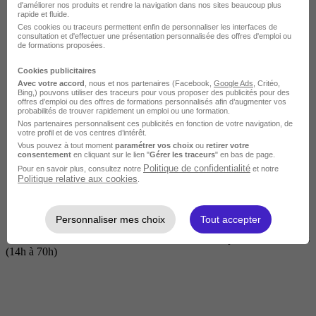
d'améliorer nos produits et rendre la navigation dans nos sites beaucoup plus
rapide et fluide.
Ces cookies ou traceurs permettent enfin de personnaliser les interfaces de
consultation et d'effectuer une présentation personnalisée des offres d'emploi ou
de formations proposées.
Cookies publicitaires
Avec votre accord
, nous et nos partenaires (Facebook,
Google Ads
, Critéo,
Bing,) pouvons utiliser des traceurs pour vous proposer des publicités pour des
offres d’emploi ou des offres de formations personnalisés afin d’augmenter vos
probabilités de trouver rapidement un emploi ou une formation.
Nos partenaires personnalisent ces publicités en fonction de votre navigation, de
Courte
votre profil et de vos centres d’intérêt.
Vous pouvez à tout moment
paramétrer vos choix
ou
retirer votre
consentement
en cliquant sur le lien "
Gérer les traceurs
" en bas de page.
Politique de confidentialité
Pour en savoir plus, consultez notre
et notre
Politique relative aux cookies
.
Personnaliser mes choix
Tout accepter
2 jours à 2 semaines
(14h à 70h)