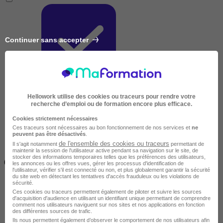
Continuer sans accepter
Très courte
Hellowork utilise des cookies ou traceurs pour rendre votre
recherche d’emploi ou de formation encore plus efficace.
Cookies strictement nécessaires
Ces traceurs sont nécessaires au bon fonctionnement de nos services et
ne
peuvent pas être désactivés
.
de l'ensemble des cookies ou traceurs
Il s'agit notamment
permettant de
maintenir la session de l'utilisateur active pendant sa navigation sur le site, de
Inférieur à 2 jours
stocker des informations temporaires telles que les préférences des utilisateurs,
(14h)
les annonces ou les offres vues, gérer les processus d'identification de
l'utilisateur, vérifier s'il est connecté ou non, et plus globalement garantir la sécurité
du site web en détectant les tentatives d'accès frauduleux ou les violations de
sécurité.
Ces cookies ou traceurs permettent également de piloter et suivre les sources
d'acquisition d'audience en utilisant un identifiant unique permettant de comprendre
comment nos utilisateurs naviguent sur nos sites et nos applications en fonction
des différentes sources de trafic.
Ils nous permettent également d’observer le comportement de nos utilisateurs afin