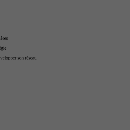
ières
égie
développer son réseau