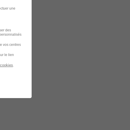
ectuer une
iser des
 personnalisés
de vos centres
ur le lien
 cookies
.