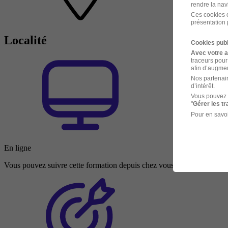
rendre la nav
Ces cookies o
présentation 
Localité
Cookies publ
Avec votre 
traceurs pour
afin d’augmen
Nos partenair
d’intérêt.
Vous pouvez 
"
Gérer les t
Pour en savoi
En ligne
Vous pouvez suivre cette formation depuis chez vous ou depuis n’impo