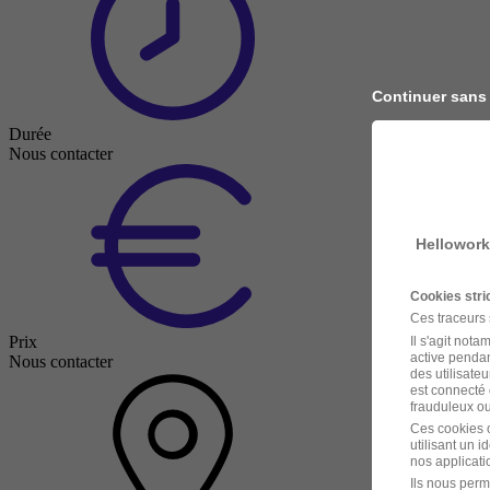
Continuer sans
Durée
Nous contacter
Hellowork
Cookies str
Ces traceurs
Prix
Il s'agit not
active pendan
Nous contacter
des utilisateu
est connecté 
frauduleux ou 
Ces cookies o
utilisant un 
nos applicatio
Ils nous perm