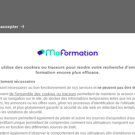
 accepter
 utilise des cookies ou traceurs pour rendre votre recherche d’em
formation encore plus efficace.
ictement nécessaires
 sont nécessaires au bon fonctionnement de nos services et
ne peuvent pas être d
de l'ensemble des cookies ou traceurs
amment
permettant de maintenir la session de
t sa navigation sur le site, de stocker des informations temporaires telles que les 
rs, les annonces ou les offres vues, gérer les processus d'identification de l'utilisateur,
ou non, et plus globalement garantir la sécurité du site web en détectant les tentati
les violations de sécurité.
u traceurs permettent également de piloter et suivre les sources d'acquisition d'a
identifiant unique permettant de comprendre comment nos utilisateurs naviguent sur 
ns en fonction des différentes sources de trafic.
ettent également d’observer le comportement de nos utilisateurs afin d'améliorer no