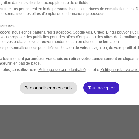
igation dans nos sites beaucoup plus rapide et fluide.
u traceurs permettent enfin de personnaliser les interfaces de consultation et d'eff
personnalisée des offres d'emploi ou de formations proposées.
icitaires
accord
, nous et nos partenaires (Facebook,
Google Ads
, Critéo, Bing,) pouvons util
 vous proposer des publicités pour des offres d’emploi ou des offres de formations
ter vos probabilités de trouver rapidement un emploi ou une formation.
es personnalisent ces publicités en fonction de votre navigation, de votre profil et 
à tout moment
paramétrer vos choix
ou
retirer votre consentement
en cliquant s
raceurs
" en bas de page.
Politique de confidentialité
Politique relative aux
r plus, consultez notre
et notre
Personnaliser mes choix
Tout accepter
rte quel endroit à distance.