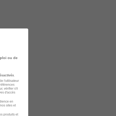
ploi ou de
ésactivés
.
 l'utilisateur
préférences
 vérifier s'il
ves d'accès
udience en
nos sites et
s produits et