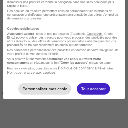
d'améliorer nos produits et rendre la navigation dans nos sites beaucoup plus
rapide et fluide.
Ces cookies ou traceurs permettent enfin de personnaliser les interfaces de
consultation et d'effectuer une présentation personnalisée des offres d'emploi ou
de formations proposées.
Cookies publicitaires
Avec votre accord
, nous et nos partenaires (Facebook,
Google Ads
, Critéo,
Bing,) pouvons utiliser des traceurs pour vous proposer des publicités pour des
offres d’emploi ou des offres de formations personnalisés afin d’augmenter vos
Intermédiaire
probabilités de trouver rapidement un emploi ou une formation.
Nos partenaires personnalisent ces publicités en fonction de votre navigation, de
votre profil et de vos centres d’intérêt.
Vous pouvez à tout moment
paramétrer vos choix
ou
retirer votre
consentement
en cliquant sur le lien "
Gérer les traceurs
" en bas de page.
Politique de confidentialité
Pour en savoir plus, consultez notre
et notre
Politique relative aux cookies
.
2 semaines à 4 mois
Personnaliser mes choix
Tout accepter
( 70h à 560h)