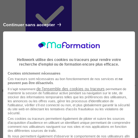
Continuer sans accepter
Courte
Hellowork utilise des cookies ou traceurs pour rendre votre
recherche d’emploi ou de formation encore plus efficace.
Cookies strictement nécessaires
Ces traceurs sont nécessaires au bon fonctionnement de nos services et
ne
peuvent pas être désactivés
.
2 jours à 2 semaines
de l'ensemble des cookies ou traceurs
Il s'agit notamment
permettant de
(14h à 70h)
maintenir la session de l'utilisateur active pendant sa navigation sur le site, de
stocker des informations temporaires telles que les préférences des utilisateurs,
les annonces ou les offres vues, gérer les processus d'identification de
l'utilisateur, vérifier s'il est connecté ou non, et plus globalement garantir la sécurité
du site web en détectant les tentatives d'accès frauduleux ou les violations de
sécurité.
Ces cookies ou traceurs permettent également de piloter et suivre les sources
d'acquisition d'audience en utilisant un identifiant unique permettant de comprendre
comment nos utilisateurs naviguent sur nos sites et nos applications en fonction
des différentes sources de trafic.
Ils nous permettent également d’observer le comportement de nos utilisateurs afin