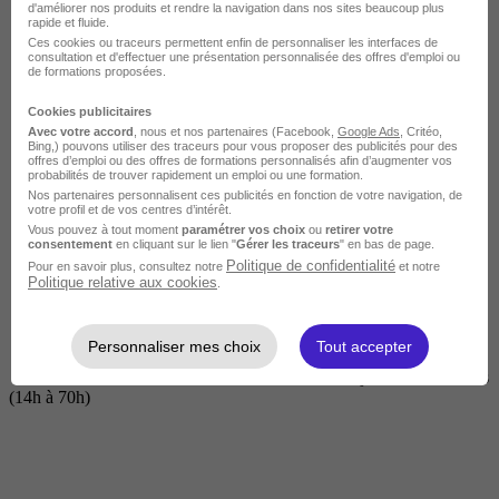
d'améliorer nos produits et rendre la navigation dans nos sites beaucoup plus
rapide et fluide.
Ces cookies ou traceurs permettent enfin de personnaliser les interfaces de
consultation et d'effectuer une présentation personnalisée des offres d'emploi ou
de formations proposées.
Cookies publicitaires
Avec votre accord
, nous et nos partenaires (Facebook,
Google Ads
, Critéo,
Bing,) pouvons utiliser des traceurs pour vous proposer des publicités pour des
offres d’emploi ou des offres de formations personnalisés afin d’augmenter vos
probabilités de trouver rapidement un emploi ou une formation.
Nos partenaires personnalisent ces publicités en fonction de votre navigation, de
Courte
votre profil et de vos centres d’intérêt.
Vous pouvez à tout moment
paramétrer vos choix
ou
retirer votre
consentement
en cliquant sur le lien "
Gérer les traceurs
" en bas de page.
Politique de confidentialité
Pour en savoir plus, consultez notre
et notre
Politique relative aux cookies
.
Personnaliser mes choix
Tout accepter
2 jours à 2 semaines
(14h à 70h)