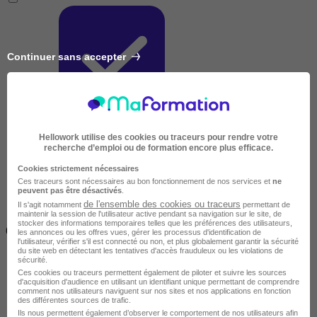
Continuer sans accepter
Très courte
Hellowork utilise des cookies ou traceurs pour rendre votre
recherche d’emploi ou de formation encore plus efficace.
Cookies strictement nécessaires
Ces traceurs sont nécessaires au bon fonctionnement de nos services et
ne
peuvent pas être désactivés
.
de l'ensemble des cookies ou traceurs
Il s'agit notamment
permettant de
maintenir la session de l'utilisateur active pendant sa navigation sur le site, de
Inférieur à 2 jours
stocker des informations temporaires telles que les préférences des utilisateurs,
(14h)
les annonces ou les offres vues, gérer les processus d'identification de
l'utilisateur, vérifier s'il est connecté ou non, et plus globalement garantir la sécurité
du site web en détectant les tentatives d'accès frauduleux ou les violations de
sécurité.
Ces cookies ou traceurs permettent également de piloter et suivre les sources
d'acquisition d'audience en utilisant un identifiant unique permettant de comprendre
comment nos utilisateurs naviguent sur nos sites et nos applications en fonction
des différentes sources de trafic.
Ils nous permettent également d’observer le comportement de nos utilisateurs afin