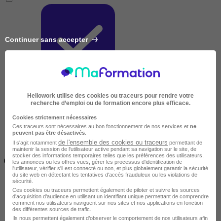
Continuer sans accepter
Très courte
Hellowork utilise des cookies ou traceurs pour rendre votre
recherche d’emploi ou de formation encore plus efficace.
Cookies strictement nécessaires
Ces traceurs sont nécessaires au bon fonctionnement de nos services et
ne
peuvent pas être désactivés
.
de l'ensemble des cookies ou traceurs
Il s'agit notamment
permettant de
maintenir la session de l'utilisateur active pendant sa navigation sur le site, de
Inférieur à 2 jours
stocker des informations temporaires telles que les préférences des utilisateurs,
(14h)
les annonces ou les offres vues, gérer les processus d'identification de
l'utilisateur, vérifier s'il est connecté ou non, et plus globalement garantir la sécurité
du site web en détectant les tentatives d'accès frauduleux ou les violations de
sécurité.
Ces cookies ou traceurs permettent également de piloter et suivre les sources
d'acquisition d'audience en utilisant un identifiant unique permettant de comprendre
comment nos utilisateurs naviguent sur nos sites et nos applications en fonction
des différentes sources de trafic.
Ils nous permettent également d’observer le comportement de nos utilisateurs afin