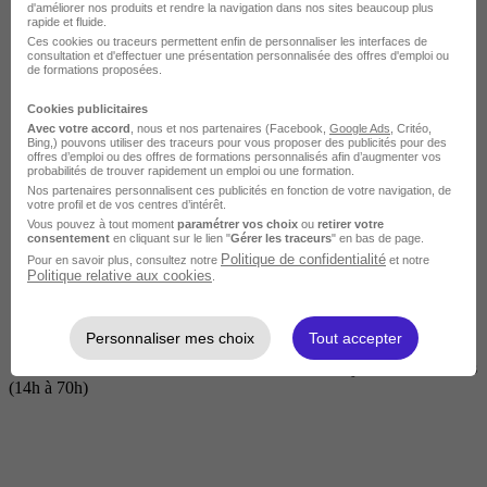
d'améliorer nos produits et rendre la navigation dans nos sites beaucoup plus
rapide et fluide.
Ces cookies ou traceurs permettent enfin de personnaliser les interfaces de
consultation et d'effectuer une présentation personnalisée des offres d'emploi ou
de formations proposées.
Cookies publicitaires
Avec votre accord
, nous et nos partenaires (Facebook,
Google Ads
, Critéo,
Bing,) pouvons utiliser des traceurs pour vous proposer des publicités pour des
offres d’emploi ou des offres de formations personnalisés afin d’augmenter vos
probabilités de trouver rapidement un emploi ou une formation.
Nos partenaires personnalisent ces publicités en fonction de votre navigation, de
Courte
votre profil et de vos centres d’intérêt.
Vous pouvez à tout moment
paramétrer vos choix
ou
retirer votre
consentement
en cliquant sur le lien "
Gérer les traceurs
" en bas de page.
Politique de confidentialité
Pour en savoir plus, consultez notre
et notre
Politique relative aux cookies
.
Personnaliser mes choix
Tout accepter
2 jours à 2 semaines
(14h à 70h)