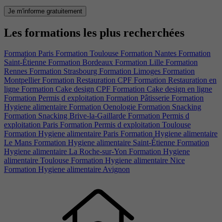
Je m'informe gratuitement
Les formations les plus recherchées
Formation Paris
Formation Toulouse
Formation Nantes
Formation
Saint-Étienne
Formation Bordeaux
Formation Lille
Formation
Rennes
Formation Strasbourg
Formation Limoges
Formation
Montpellier
Formation Restauration CPF
Formation Restauration en
ligne
Formation Cake design CPF
Formation Cake design en ligne
Formation Permis d exploitation
Formation Pâtisserie
Formation
Hygiene alimentaire
Formation Oenologie
Formation Snacking
Formation Snacking Brive-la-Gaillarde
Formation Permis d
exploitation Paris
Formation Permis d exploitation Toulouse
Formation Hygiene alimentaire Paris
Formation Hygiene alimentaire
Le Mans
Formation Hygiene alimentaire Saint-Étienne
Formation
Hygiene alimentaire La Roche-sur-Yon
Formation Hygiene
alimentaire Toulouse
Formation Hygiene alimentaire Nice
Formation Hygiene alimentaire Avignon