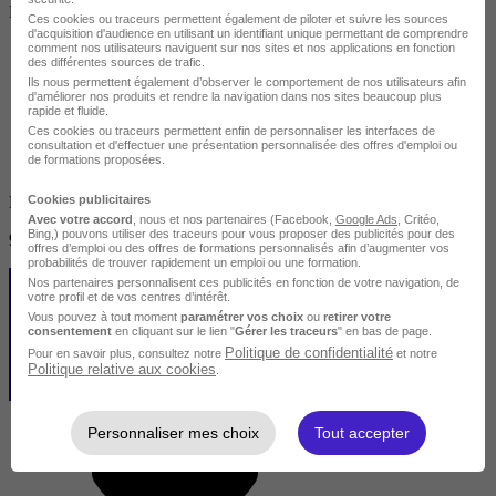
Demandeur d'emploi / Entreprise
Ces cookies ou traceurs permettent également de piloter et suivre les sources
d'acquisition d'audience en utilisant un identifiant unique permettant de comprendre
comment nos utilisateurs naviguent sur nos sites et nos applications en fonction
des différentes sources de trafic.
Ils nous permettent également d’observer le comportement de nos utilisateurs afin
d'améliorer nos produits et rendre la navigation dans nos sites beaucoup plus
rapide et fluide.
Ces cookies ou traceurs permettent enfin de personnaliser les interfaces de
consultation et d'effectuer une présentation personnalisée des offres d'emploi ou
de formations proposées.
Finançable CPF
Cookies publicitaires
Avec votre accord
, nous et nos partenaires (Facebook,
Google Ads
, Critéo,
Bing,) pouvons utiliser des traceurs pour vous proposer des publicités pour des
950 €
offres d’emploi ou des offres de formations personnalisés afin d’augmenter vos
probabilités de trouver rapidement un emploi ou une formation.
Nos partenaires personnalisent ces publicités en fonction de votre navigation, de
votre profil et de vos centres d’intérêt.
Vous pouvez à tout moment
paramétrer vos choix
ou
retirer votre
consentement
en cliquant sur le lien "
Gérer les traceurs
" en bas de page.
Politique de confidentialité
Pour en savoir plus, consultez notre
et notre
Politique relative aux cookies
.
Personnaliser mes choix
Tout accepter