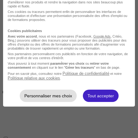
d'améliorer nos produits et rendre la navigation dans nos sites beaucoup plus
rapide et fluide.
Ces cookies ou traceurs permettent enfin de personnaliser les interfaces de
consultation et d'effectuer une présentation personnalisée des offres d'emploi ou
de formations proposées.
Cookies publicitaires
Avec votre accord
, nous et nos partenaires (Facebook,
Google Ads
, Critéo,
Intermédiaire
Bing,) pouvons utiliser des traceurs pour vous proposer des publicités pour des
offres d’emploi ou des offres de formations personnalisés afin d’augmenter vos
probabilités de trouver rapidement un emploi ou une formation.
Nos partenaires personnalisent ces publicités en fonction de votre navigation, de
votre profil et de vos centres d’intérêt.
Vous pouvez à tout moment
paramétrer vos choix
ou
retirer votre
consentement
en cliquant sur le lien "
Gérer les traceurs
" en bas de page.
Politique de confidentialité
Pour en savoir plus, consultez notre
et notre
Politique relative aux cookies
.
2 semaines à 4 mois
( 70h à 560h)
Personnaliser mes choix
Tout accepter