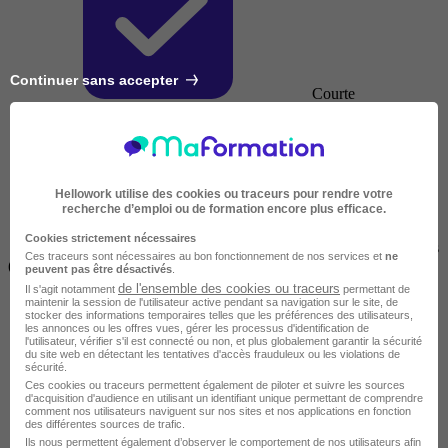
Continuer sans accepter
Courte
Hellowork utilise des cookies ou traceurs pour rendre votre
recherche d’emploi ou de formation encore plus efficace.
Cookies strictement nécessaires
2 jours à 2 semaines
Ces traceurs sont nécessaires au bon fonctionnement de nos services et
ne
(14h à 70h)
peuvent pas être désactivés
.
de l'ensemble des cookies ou traceurs
Il s'agit notamment
permettant de
maintenir la session de l'utilisateur active pendant sa navigation sur le site, de
stocker des informations temporaires telles que les préférences des utilisateurs,
les annonces ou les offres vues, gérer les processus d'identification de
l'utilisateur, vérifier s'il est connecté ou non, et plus globalement garantir la sécurité
du site web en détectant les tentatives d'accès frauduleux ou les violations de
sécurité.
Ces cookies ou traceurs permettent également de piloter et suivre les sources
d'acquisition d'audience en utilisant un identifiant unique permettant de comprendre
comment nos utilisateurs naviguent sur nos sites et nos applications en fonction
des différentes sources de trafic.
Ils nous permettent également d’observer le comportement de nos utilisateurs afin