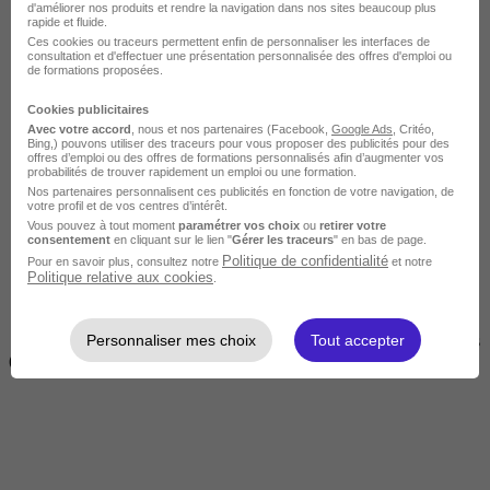
d'améliorer nos produits et rendre la navigation dans nos sites beaucoup plus
rapide et fluide.
Ces cookies ou traceurs permettent enfin de personnaliser les interfaces de
consultation et d'effectuer une présentation personnalisée des offres d'emploi ou
de formations proposées.
Cookies publicitaires
Avec votre accord
, nous et nos partenaires (Facebook,
Google Ads
, Critéo,
Bing,) pouvons utiliser des traceurs pour vous proposer des publicités pour des
offres d’emploi ou des offres de formations personnalisés afin d’augmenter vos
Courte
probabilités de trouver rapidement un emploi ou une formation.
Nos partenaires personnalisent ces publicités en fonction de votre navigation, de
votre profil et de vos centres d’intérêt.
Vous pouvez à tout moment
paramétrer vos choix
ou
retirer votre
consentement
en cliquant sur le lien "
Gérer les traceurs
" en bas de page.
Politique de confidentialité
Pour en savoir plus, consultez notre
et notre
Politique relative aux cookies
.
Personnaliser mes choix
Tout accepter
2 jours à 2 semaines
(14h à 70h)