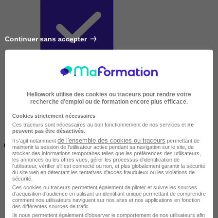
Continuer sans accepter
Très courte
Hellowork utilise des cookies ou traceurs pour rendre votre
recherche d’emploi ou de formation encore plus efficace.
Cookies strictement nécessaires
Ces traceurs sont nécessaires au bon fonctionnement de nos services et
ne
peuvent pas être désactivés
.
Inférieur à 2 jours
de l'ensemble des cookies ou traceurs
Il s'agit notamment
permettant de
(14h)
maintenir la session de l'utilisateur active pendant sa navigation sur le site, de
stocker des informations temporaires telles que les préférences des utilisateurs,
les annonces ou les offres vues, gérer les processus d'identification de
l'utilisateur, vérifier s'il est connecté ou non, et plus globalement garantir la sécurité
du site web en détectant les tentatives d'accès frauduleux ou les violations de
sécurité.
Ces cookies ou traceurs permettent également de piloter et suivre les sources
d'acquisition d'audience en utilisant un identifiant unique permettant de comprendre
comment nos utilisateurs naviguent sur nos sites et nos applications en fonction
des différentes sources de trafic.
Ils nous permettent également d’observer le comportement de nos utilisateurs afin