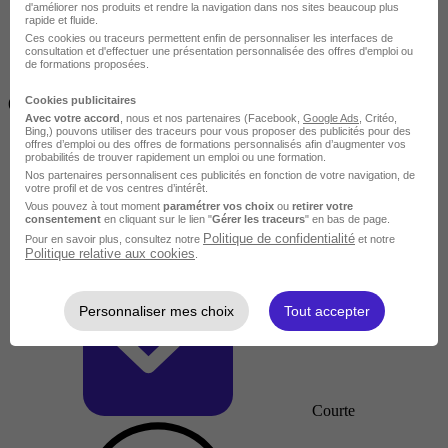
d'améliorer nos produits et rendre la navigation dans nos sites beaucoup plus
rapide et fluide.
Ces cookies ou traceurs permettent enfin de personnaliser les interfaces de
consultation et d'effectuer une présentation personnalisée des offres d'emploi ou
de formations proposées.
Inférieur à 2 jours
Cookies publicitaires
(14h)
Avec votre accord
, nous et nos partenaires (Facebook,
Google Ads
, Critéo,
Bing,) pouvons utiliser des traceurs pour vous proposer des publicités pour des
offres d’emploi ou des offres de formations personnalisés afin d’augmenter vos
probabilités de trouver rapidement un emploi ou une formation.
Nos partenaires personnalisent ces publicités en fonction de votre navigation, de
votre profil et de vos centres d’intérêt.
Vous pouvez à tout moment
paramétrer vos choix
ou
retirer votre
consentement
en cliquant sur le lien "
Gérer les traceurs
" en bas de page.
Politique de confidentialité
Pour en savoir plus, consultez notre
et notre
Politique relative aux cookies
.
Personnaliser mes choix
Tout accepter
Courte