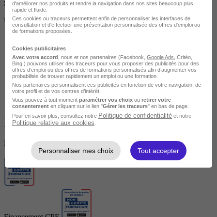
Sur mesure
d'améliorer nos produits et rendre la navigation dans nos sites beaucoup plus
rapide et fluide.
Ces cookies ou traceurs permettent enfin de personnaliser les interfaces de
formation personnalisée
consultation et d'effectuer une présentation personnalisée des offres d'emploi ou
de formations proposées.
Cookies publicitaires
Avec votre accord
, nous et nos partenaires (Facebook,
Google Ads
, Critéo,
Bing,) pouvons utiliser des traceurs pour vous proposer des publicités pour des
offres d’emploi ou des offres de formations personnalisés afin d’augmenter vos
probabilités de trouver rapidement un emploi ou une formation.
Nos partenaires personnalisent ces publicités en fonction de votre navigation, de
votre profil et de vos centres d’intérêt.
Vous pouvez à tout moment
paramétrer vos choix
ou
retirer votre
consentement
en cliquant sur le lien "
Gérer les traceurs
" en bas de page.
Politique de confidentialité
Pour en savoir plus, consultez notre
et notre
Financement
Politique relative aux cookies
.
Des solutions de financement pour vous aider
Personnaliser mes choix
Tout accepter
Financement CPF