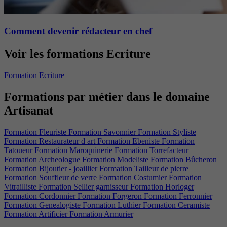
Comment devenir rédacteur en chef
Voir les formations Ecriture
Formation Ecriture
Formations par métier dans le domaine
Artisanat
Formation Fleuriste
Formation Savonnier
Formation Styliste
Formation Restaurateur d art
Formation Ebeniste
Formation
Tatoueur
Formation Maroquinerie
Formation Torrefacteur
Formation Archeologue
Formation Modeliste
Formation Bûcheron
Formation Bijoutier - joaillier
Formation Tailleur de pierre
Formation Souffleur de verre
Formation Costumier
Formation
Vitrailliste
Formation Sellier garnisseur
Formation Horloger
Formation Cordonnier
Formation Forgeron
Formation Ferronnier
Formation Genealogiste
Formation Luthier
Formation Ceramiste
Formation Artificier
Formation Armurier