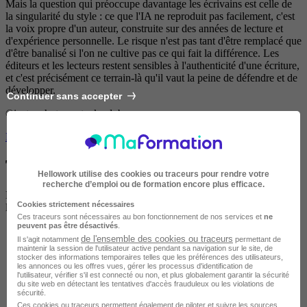
Mais la question qui préoccupe davantage les écrivains est celle de
la singularité du style : ce que l'IA ne reproduit pas facilement, c'est
la voix propre d'un auteur, construite sur des années de lecture et
d'expérience personnelle. Le risque n'est pas tant d'être remplacé que
d'être banalisé si l'on ne cultive pas ce qui fait la différence. Les
éditeurs et les lecteurs restent sensibles à l'authenticité d'une écriture,
et c'est précisément ce terrain-là qu'il vaut la peine de défendre et de
développer.
Continuer sans accepter
©insta_photos - stock.adobe.com
Ecriture chez Hellowork
Trouvez une formation près de chez vous
Hellowork utilise des cookies ou traceurs pour rendre votre
recherche d’emploi ou de formation encore plus efficace.
Découvrez les centres de formation disponibles dans votre région et
Cookies strictement nécessaires
lancez votre projet professionnel.
Ces traceurs sont nécessaires au bon fonctionnement de nos services et
ne
peuvent pas être désactivés
.
de l'ensemble des cookies ou traceurs
Il s'agit notamment
permettant de
maintenir la session de l'utilisateur active pendant sa navigation sur le site, de
stocker des informations temporaires telles que les préférences des utilisateurs,
les annonces ou les offres vues, gérer les processus d'identification de
l'utilisateur, vérifier s'il est connecté ou non, et plus globalement garantir la sécurité
du site web en détectant les tentatives d'accès frauduleux ou les violations de
sécurité.
Ces cookies ou traceurs permettent également de piloter et suivre les sources