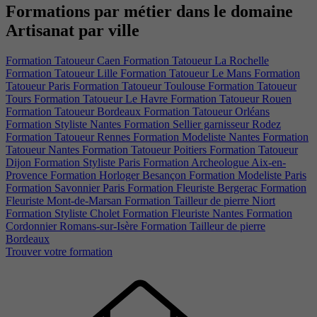
Formations par métier dans le domaine
Artisanat par ville​
Formation Tatoueur Caen
Formation Tatoueur La Rochelle
Formation Tatoueur Lille
Formation Tatoueur Le Mans
Formation
Tatoueur Paris
Formation Tatoueur Toulouse
Formation Tatoueur
Tours
Formation Tatoueur Le Havre
Formation Tatoueur Rouen
Formation Tatoueur Bordeaux
Formation Tatoueur Orléans
Formation Styliste Nantes
Formation Sellier garnisseur Rodez
Formation Tatoueur Rennes
Formation Modeliste Nantes
Formation
Tatoueur Nantes
Formation Tatoueur Poitiers
Formation Tatoueur
Dijon
Formation Styliste Paris
Formation Archeologue Aix-en-
Provence
Formation Horloger Besançon
Formation Modeliste Paris
Formation Savonnier Paris
Formation Fleuriste Bergerac
Formation
Fleuriste Mont-de-Marsan
Formation Tailleur de pierre Niort
Formation Styliste Cholet
Formation Fleuriste Nantes
Formation
Cordonnier Romans-sur-Isère
Formation Tailleur de pierre
Bordeaux
Trouver votre formation