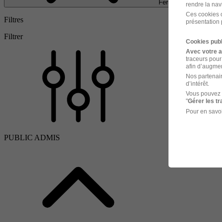
Fermer
rendre la nav
Ces cookies o
Filtres
présentation 
Filtrer
Cookies publ
Avec votre 
traceurs pour
afin d’augmen
Nos partenair
d’intérêt.
Vous pouvez 
"
Gérer les t
Pour en savoi
PUBLIC ADMIS