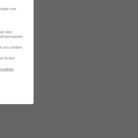
ectuer une
iser des
 personnalisés
de vos centres
ur le lien
 cookies
.