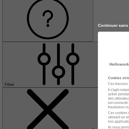
Continuer sans
Hellowork
Cookies str
Ces traceurs
Filtrer
Il s'agit not
active pendan
des utilisateu
est connecté 
frauduleux ou 
Ces cookies o
utilisant un 
nos applicatio
Ils nous perm