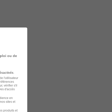
ploi ou de
ésactivés
.
 l'utilisateur
préférences
 vérifier s'il
ves d'accès
udience en
nos sites et
s produits et