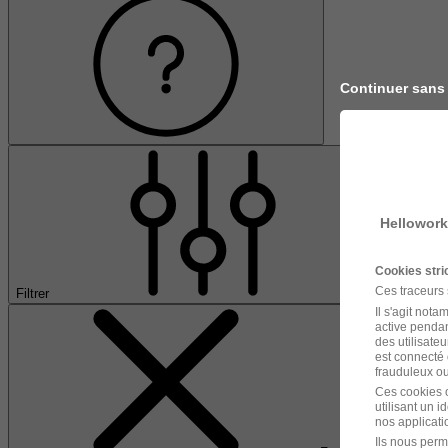
Continuer sans
Hellowork
Cookies str
Ces traceurs
Filtrer
Il s'agit not
active pendan
des utilisateu
est connecté 
frauduleux ou 
Ces cookies o
utilisant un 
nos applicatio
Ils nous perm