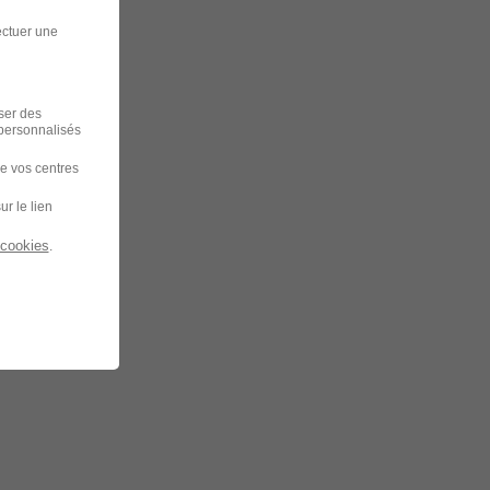
ectuer une
iser des
 personnalisés
de vos centres
ur le lien
 cookies
.