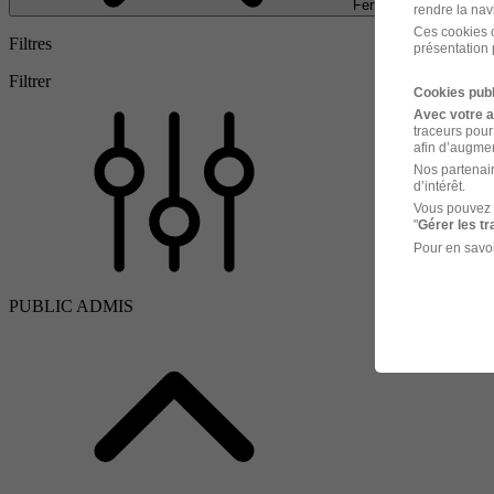
Fermer
rendre la nav
Ces cookies o
Filtres
présentation 
Filtrer
Cookies publ
Avec votre 
traceurs pour
afin d’augmen
Nos partenair
d’intérêt.
Vous pouvez 
"
Gérer les t
Pour en savoi
PUBLIC ADMIS