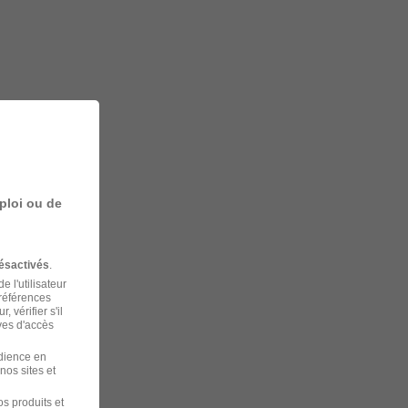
ploi ou de
ésactivés
.
 l'utilisateur
préférences
 vérifier s'il
ves d'accès
udience en
nos sites et
s produits et