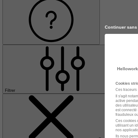
Continuer sans
Hellowork
Cookies str
Ces traceurs
Filtrer
Il s'agit not
active pendan
des utilisateu
est connecté 
frauduleux ou 
Ces cookies o
utilisant un 
nos applicatio
Ils nous perm