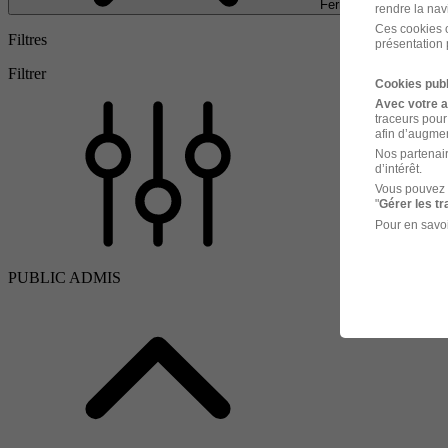
Fermer
rendre la nav
Ces cookies o
Filtres
présentation 
Filtrer
Cookies publ
Avec votre 
traceurs pour
afin d’augmen
Nos partenair
d’intérêt.
Vous pouvez 
"
Gérer les t
Pour en savoi
PUBLIC ADMIS