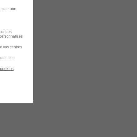
ectuer une
iser des
 personnalisés
de vos centres
ur le lien
 cookies
.