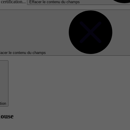
certification...
Effacer le contenu du champs
facer le contenu du champs
tion
louse