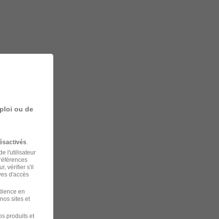
ploi ou de
ésactivés
.
 l'utilisateur
préférences
 vérifier s'il
ves d'accès
udience en
nos sites et
s produits et