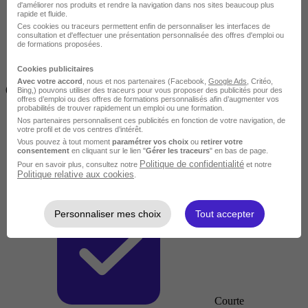
d'améliorer nos produits et rendre la navigation dans nos sites beaucoup plus
rapide et fluide.
Ces cookies ou traceurs permettent enfin de personnaliser les interfaces de
consultation et d'effectuer une présentation personnalisée des offres d'emploi ou
de formations proposées.
Cookies publicitaires
Inférieur à 2 jours
Avec votre accord
, nous et nos partenaires (Facebook,
Google Ads
, Critéo,
(14h)
Bing,) pouvons utiliser des traceurs pour vous proposer des publicités pour des
offres d’emploi ou des offres de formations personnalisés afin d’augmenter vos
probabilités de trouver rapidement un emploi ou une formation.
Nos partenaires personnalisent ces publicités en fonction de votre navigation, de
votre profil et de vos centres d’intérêt.
Vous pouvez à tout moment
paramétrer vos choix
ou
retirer votre
consentement
en cliquant sur le lien "
Gérer les traceurs
" en bas de page.
Politique de confidentialité
Pour en savoir plus, consultez notre
et notre
Politique relative aux cookies
.
Personnaliser mes choix
Tout accepter
Courte