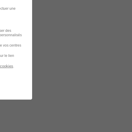
ectuer une
iser des
 personnalisés
de vos centres
ur le lien
 cookies
.