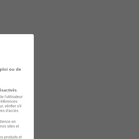
ploi ou de
ésactivés
.
 l'utilisateur
préférences
 vérifier s'il
ves d'accès
udience en
nos sites et
s produits et