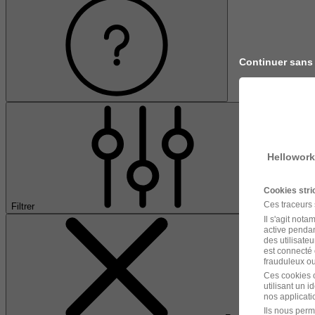
Continuer sans
Hellowork
Cookies str
Ces traceurs
Filtrer
Il s'agit not
active pendan
des utilisateu
est connecté 
frauduleux ou 
Ces cookies o
utilisant un 
nos applicatio
Ils nous perm