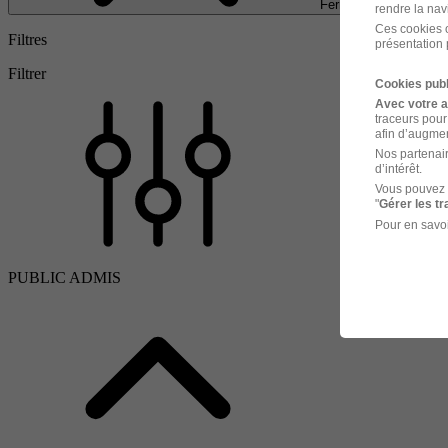
Fermer
rendre la nav
Ces cookies o
Filtres
présentation 
Filtrer
Cookies publ
Avec votre 
traceurs pour
afin d’augmen
Nos partenair
d’intérêt.
Vous pouvez 
"
Gérer les t
Pour en savoi
PUBLIC ADMIS