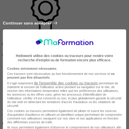
Continuer sans accepter
92 % de réussite
aux examens
Hellowork utilise des cookies ou traceurs pour rendre votre
recherche d’emploi ou de formation encore plus efficace.
Cookies strictement nécessaires
Ces traceurs sont nécessaires au bon fonctionnement de nos services et
ne
peuvent pas être désactivés
.
de l'ensemble des cookies ou traceurs
Il s'agit notamment
permettant de
maintenir la session de l'utilisateur active pendant sa navigation sur le site, de
stocker des informations temporaires telles que les préférences des utilisateurs,
les annonces ou les offres vues, gérer les processus d'identification de
l'utilisateur, vérifier s'il est connecté ou non, et plus globalement garantir la sécurité
du site web en détectant les tentatives d'accès frauduleux ou les violations de
sécurité.
Ces cookies ou traceurs permettent également de piloter et suivre les sources
À votre rythme
d'acquisition d'audience en utilisant un identifiant unique permettant de comprendre
comment nos utilisateurs naviguent sur nos sites et nos applications en fonction
des différentes sources de trafic.
de chez vous
Ils nous permettent également d’observer le comportement de nos utilisateurs afin