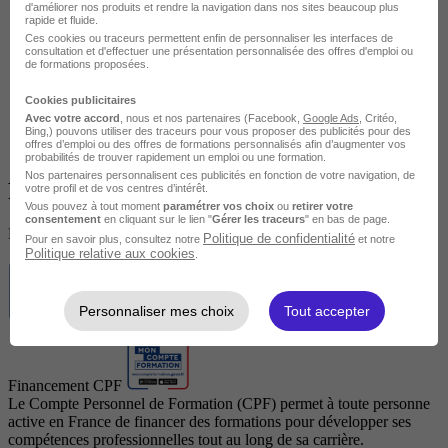
d'améliorer nos produits et rendre la navigation dans nos sites beaucoup plus
rapide et fluide.
Ces cookies ou traceurs permettent enfin de personnaliser les interfaces de
consultation et d'effectuer une présentation personnalisée des offres d'emploi ou
de formations proposées.
Cookies publicitaires
Avec votre accord
, nous et nos partenaires (Facebook,
Google Ads
, Critéo,
Bing,) pouvons utiliser des traceurs pour vous proposer des publicités pour des
offres d’emploi ou des offres de formations personnalisés afin d’augmenter vos
probabilités de trouver rapidement un emploi ou une formation.
Nos partenaires personnalisent ces publicités en fonction de votre navigation, de
Financement
votre profil et de vos centres d’intérêt.
Vous pouvez à tout moment
paramétrer vos choix
ou
retirer votre
consentement
en cliquant sur le lien "
Gérer les traceurs
" en bas de page.
Des solutions de financement pour vous aider
Politique de confidentialité
Pour en savoir plus, consultez notre
et notre
Politique relative aux cookies
.
Personnaliser mes choix
Tout accepter
Financement CPF
Le Compte Personnel de Formation (CPF) permet à toute personne
active en France de financer des formations pour développer ses
compétences professionnelles tout au long de sa carrière.