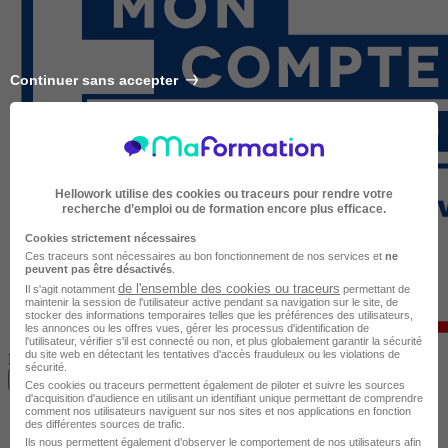
Continuer sans accepter
Hellowork utilise des cookies ou traceurs pour rendre votre
recherche d’emploi ou de formation encore plus efficace.
Cookies strictement nécessaires
Ces traceurs sont nécessaires au bon fonctionnement de nos services et
ne
peuvent pas être désactivés
.
de l'ensemble des cookies ou traceurs
Il s'agit notamment
permettant de
maintenir la session de l'utilisateur active pendant sa navigation sur le site, de
stocker des informations temporaires telles que les préférences des utilisateurs,
les annonces ou les offres vues, gérer les processus d'identification de
l'utilisateur, vérifier s'il est connecté ou non, et plus globalement garantir la sécurité
du site web en détectant les tentatives d'accès frauduleux ou les violations de
Formation finançable avec votre compte CPF
sécurité.
Je m’inscris à cette formation
Ces cookies ou traceurs permettent également de piloter et suivre les sources
d'acquisition d'audience en utilisant un identifiant unique permettant de comprendre
comment nos utilisateurs naviguent sur nos sites et nos applications en fonction
des différentes sources de trafic.
Ils nous permettent également d’observer le comportement de nos utilisateurs afin