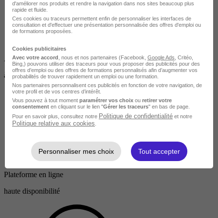
d'améliorer nos produits et rendre la navigation dans nos sites beaucoup plus
rapide et fluide.
Ces cookies ou traceurs permettent enfin de personnaliser les interfaces de
consultation et d'effectuer une présentation personnalisée des offres d'emploi ou
de formations proposées.
Cookies publicitaires
Avec votre accord
, nous et nos partenaires (Facebook,
Google Ads
, Critéo,
Accessible
Bing,) pouvons utiliser des traceurs pour vous proposer des publicités pour des
offres d’emploi ou des offres de formations personnalisés afin d’augmenter vos
à tous
probabilités de trouver rapidement un emploi ou une formation.
Nos partenaires personnalisent ces publicités en fonction de votre navigation, de
votre profil et de vos centres d’intérêt.
Vous pouvez à tout moment
paramétrer vos choix
ou
retirer votre
consentement
en cliquant sur le lien "
Gérer les traceurs
" en bas de page.
Politique de confidentialité
Pour en savoir plus, consultez notre
et notre
Politique relative aux cookies
.
Personnaliser mes choix
Tout accepter
Plateforme en ligne
haute disponibilité