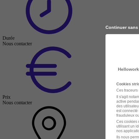
Continuer sans
Durée
Nous contacter
Hellowork
Cookies str
Ces traceurs
Prix
Il s'agit not
active pendan
Nous contacter
des utilisateu
est connecté 
frauduleux ou 
Ces cookies o
utilisant un 
nos applicatio
Ils nous perm