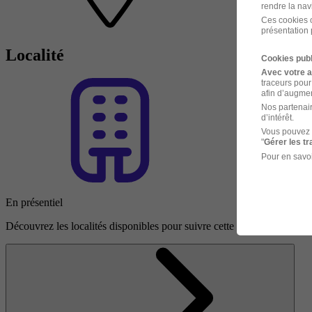
rendre la nav
Ces cookies o
présentation 
Localité
Cookies publ
Avec votre 
traceurs pour
afin d’augmen
Nos partenair
d’intérêt.
Vous pouvez 
"
Gérer les t
Pour en savoi
En présentiel
Découvrez les localités disponibles pour suivre cette formation en prés