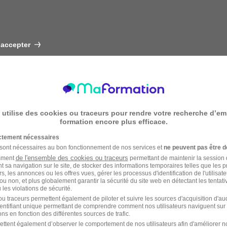
 accepter
 utilise des cookies ou traceurs pour rendre votre recherche d’em
formation encore plus efficace.
ictement nécessaires
 sont nécessaires au bon fonctionnement de nos services et
ne peuvent pas être d
de l'ensemble des cookies ou traceurs
amment
permettant de maintenir la session de
t sa navigation sur le site, de stocker des informations temporaires telles que les 
rs, les annonces ou les offres vues, gérer les processus d'identification de l'utilisateur,
ou non, et plus globalement garantir la sécurité du site web en détectant les tentati
les violations de sécurité.
u traceurs permettent également de piloter et suivre les sources d'acquisition d'a
identifiant unique permettant de comprendre comment nos utilisateurs naviguent sur 
ns en fonction des différentes sources de trafic.
ettent également d’observer le comportement de nos utilisateurs afin d'améliorer no