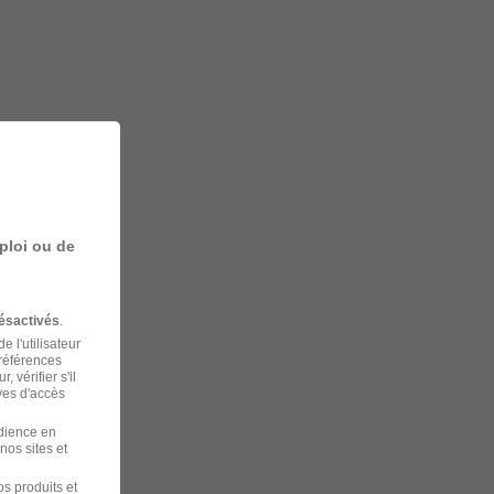
ploi ou de
ésactivés
.
 l'utilisateur
préférences
 vérifier s'il
ves d'accès
udience en
nos sites et
s produits et