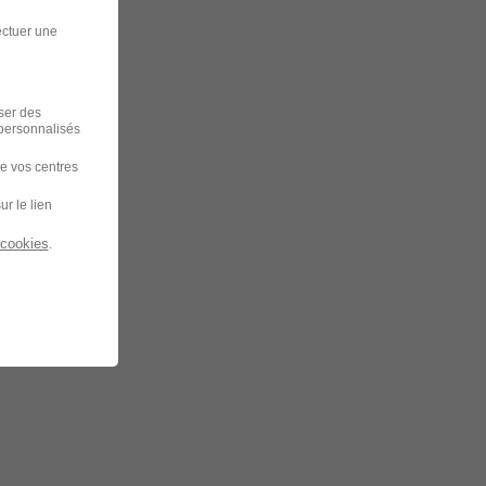
ectuer une
iser des
 personnalisés
de vos centres
ur le lien
 cookies
.