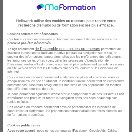
Hellowork utilise des cookies ou traceurs pour rendre votre
recherche d’emploi ou de formation encore plus efficace.
Cookies strictement nécessaires
Ces traceurs sont nécessaires au bon fonctionnement de nos services et
ne
peuvent pas être désactivés
.
de l'ensemble des cookies ou traceurs
Il s'agit notamment
permettant de
À DISTANCE
maintenir la session de l'utilisateur active pendant sa navigation sur le site, de
stocker des informations temporaires telles que les préférences des utilisateurs,
les annonces ou les offres vues, gérer les processus d'identification de
l'utilisateur, vérifier s'il est connecté ou non, et plus globalement garantir la sécurité
du site web en détectant les tentatives d'accès frauduleux ou les violations de
sécurité.
Ces cookies ou traceurs permettent également de piloter et suivre les sources
d'acquisition d'audience en utilisant un identifiant unique permettant de comprendre
comment nos utilisateurs naviguent sur nos sites et nos applications en fonction
des différentes sources de trafic.
Ils nous permettent également d’observer le comportement de nos utilisateurs afin
Salarié en poste /
d'améliorer nos produits et rendre la navigation dans nos sites beaucoup plus
rapide et fluide.
Demandeur d'emploi / Entreprise
Ces cookies ou traceurs permettent enfin de personnaliser les interfaces de
consultation et d'effectuer une présentation personnalisée des offres d'emploi ou
de formations proposées.
Cookies publicitaires
Avec votre accord
, nous et nos partenaires (Facebook,
Google Ads
, Critéo,