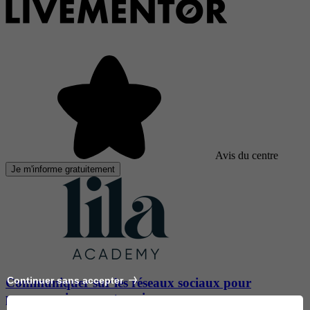
Avis du centre
Je m'informe gratuitement
Continuer sans accepter
Communiquer sur les réseaux sociaux pour
promouvoir son entreprise