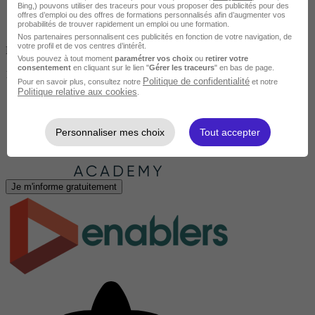
Bing,) pouvons utiliser des traceurs pour vous proposer des publicités pour des
offres d’emploi ou des offres de formations personnalisés afin d’augmenter vos
probabilités de trouver rapidement un emploi ou une formation.
Nos partenaires personnalisent ces publicités en fonction de votre navigation, de
votre profil et de vos centres d’intérêt.
Finançable CPF
Vous pouvez à tout moment
paramétrer vos choix
ou
retirer votre
consentement
en cliquant sur le lien "
Gérer les traceurs
" en bas de page.
1690 €
Politique de confidentialité
Pour en savoir plus, consultez notre
et notre
Politique relative aux cookies
.
Personnaliser mes choix
Tout accepter
Je m'informe gratuitement