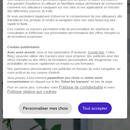
d'acquisition d'audience en utilisant un identifiant unique permettant de comprendre
comment nos utilisateurs naviguent sur nos sites et nos applications en fonction
des différentes sources de trafic.
Ils nous permettent également d’observer le comportement de nos utilisateurs afin
d'améliorer nos produits et rendre la navigation dans nos sites beaucoup plus
Formation e-learning : 7 avantages de se former à
rapide et fluide.
distance
Ces cookies ou traceurs permettent enfin de personnaliser les interfaces de
consultation et d'effectuer une présentation personnalisée des offres d'emploi ou
de formations proposées.
Cookies publicitaires
Avec votre accord
, nous et nos partenaires (Facebook,
Google Ads
, Critéo,
Bing,) pouvons utiliser des traceurs pour vous proposer des publicités pour des
offres d’emploi ou des offres de formations personnalisés afin d’augmenter vos
probabilités de trouver rapidement un emploi ou une formation.
Nos partenaires personnalisent ces publicités en fonction de votre navigation, de
votre profil et de vos centres d’intérêt.
Vous pouvez à tout moment
paramétrer vos choix
ou
retirer votre
consentement
en cliquant sur le lien "
Gérer les traceurs
" en bas de page.
Politique de confidentialité
Pour en savoir plus, consultez notre
et notre
Politique relative aux cookies
.
Personnaliser mes choix
Tout accepter