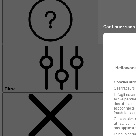
Continuer sans
Hellowork
Cookies str
Ces traceurs
Filtrer
Il s'agit not
active pendan
des utilisateu
est connecté 
frauduleux ou 
Ces cookies o
utilisant un 
nos applicatio
Ils nous perm