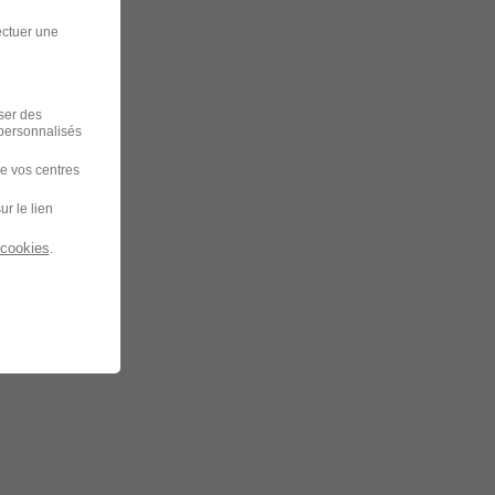
ectuer une
iser des
 personnalisés
de vos centres
ur le lien
 cookies
.