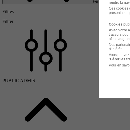
Fermer
rendre la nav
Ces cookies o
Filtres
présentation 
Filtrer
Cookies publ
Avec votre 
traceurs pour
afin d’augmen
Nos partenair
d’intérêt.
Vous pouvez 
"
Gérer les t
Pour en savoi
PUBLIC ADMIS