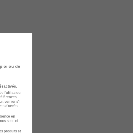
ploi ou de
ésactivés
.
 l'utilisateur
préférences
 vérifier s'il
ves d'accès
udience en
nos sites et
s produits et