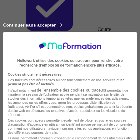
Continuer sans accepter
Courte
Hellowork utilise des cookies ou traceurs pour rendre votre
recherche d’emploi ou de formation encore plus efficace.
Cookies strictement nécessaires
2 jours à 2 semaines
Ces traceurs sont nécessaires au bon fonctionnement de nos services et
ne
(14h à 70h)
peuvent pas être désactivés
.
de l'ensemble des cookies ou traceurs
Il s'agit notamment
permettant de
maintenir la session de l'utilisateur active pendant sa navigation sur le site, de
stocker des informations temporaires telles que les préférences des utilisateurs,
les annonces ou les offres vues, gérer les processus d'identification de
l'utilisateur, vérifier s'il est connecté ou non, et plus globalement garantir la sécurité
du site web en détectant les tentatives d'accès frauduleux ou les violations de
sécurité.
Ces cookies ou traceurs permettent également de piloter et suivre les sources
d'acquisition d'audience en utilisant un identifiant unique permettant de comprendre
comment nos utilisateurs naviguent sur nos sites et nos applications en fonction
des différentes sources de trafic.
Ils nous permettent également d’observer le comportement de nos utilisateurs afin