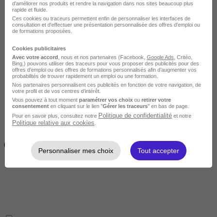
d'améliorer nos produits et rendre la navigation dans nos sites beaucoup plus
rapide et fluide.
Ces cookies ou traceurs permettent enfin de personnaliser les interfaces de
consultation et d'effectuer une présentation personnalisée des offres d'emploi ou
de formations proposées.
Cookies publicitaires
Avec votre accord
, nous et nos partenaires (Facebook,
Google Ads
, Critéo,
Intermédiaire
Bing,) pouvons utiliser des traceurs pour vous proposer des publicités pour des
offres d’emploi ou des offres de formations personnalisés afin d’augmenter vos
probabilités de trouver rapidement un emploi ou une formation.
Nos partenaires personnalisent ces publicités en fonction de votre navigation, de
votre profil et de vos centres d’intérêt.
Vous pouvez à tout moment
paramétrer vos choix
ou
retirer votre
consentement
en cliquant sur le lien "
Gérer les traceurs
" en bas de page.
Politique de confidentialité
Pour en savoir plus, consultez notre
et notre
Politique relative aux cookies
.
2 semaines à 4 mois
( 70h à 560h)
Personnaliser mes choix
Tout accepter