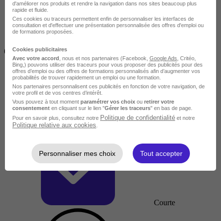
d'améliorer nos produits et rendre la navigation dans nos sites beaucoup plus
rapide et fluide.
Ces cookies ou traceurs permettent enfin de personnaliser les interfaces de
consultation et d'effectuer une présentation personnalisée des offres d'emploi ou
de formations proposées.
Inférieur à 2 jours
Cookies publicitaires
(14h)
Avec votre accord
, nous et nos partenaires (Facebook,
Google Ads
, Critéo,
Bing,) pouvons utiliser des traceurs pour vous proposer des publicités pour des
offres d’emploi ou des offres de formations personnalisés afin d’augmenter vos
probabilités de trouver rapidement un emploi ou une formation.
Nos partenaires personnalisent ces publicités en fonction de votre navigation, de
votre profil et de vos centres d’intérêt.
Vous pouvez à tout moment
paramétrer vos choix
ou
retirer votre
consentement
en cliquant sur le lien "
Gérer les traceurs
" en bas de page.
Politique de confidentialité
Pour en savoir plus, consultez notre
et notre
Politique relative aux cookies
.
Personnaliser mes choix
Tout accepter
Courte