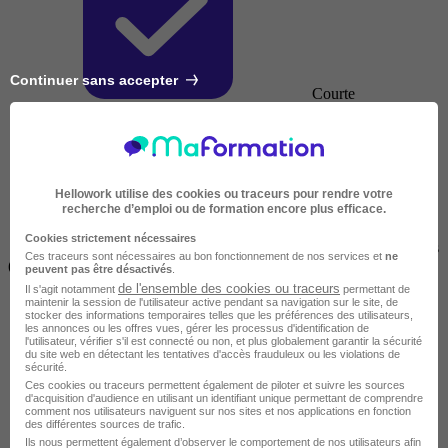
Continuer sans accepter
Courte
Hellowork utilise des cookies ou traceurs pour rendre votre
recherche d’emploi ou de formation encore plus efficace.
Cookies strictement nécessaires
2 jours à 2 semaines
Ces traceurs sont nécessaires au bon fonctionnement de nos services et
ne
(14h à 70h)
peuvent pas être désactivés
.
de l'ensemble des cookies ou traceurs
Il s'agit notamment
permettant de
maintenir la session de l'utilisateur active pendant sa navigation sur le site, de
stocker des informations temporaires telles que les préférences des utilisateurs,
les annonces ou les offres vues, gérer les processus d'identification de
l'utilisateur, vérifier s'il est connecté ou non, et plus globalement garantir la sécurité
du site web en détectant les tentatives d'accès frauduleux ou les violations de
sécurité.
Ces cookies ou traceurs permettent également de piloter et suivre les sources
d'acquisition d'audience en utilisant un identifiant unique permettant de comprendre
comment nos utilisateurs naviguent sur nos sites et nos applications en fonction
des différentes sources de trafic.
Ils nous permettent également d’observer le comportement de nos utilisateurs afin