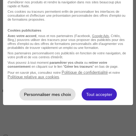
d'améliorer nos produits et rendre la navigation dans nos sites beaucoup plus
rapide et fluide.
Ces cookies ou traceurs permettent enfin de personnaliser les interfaces de
consultation et d'effectuer une présentation personnalisée des offres d'emploi ou
de formations proposées.
Cookies publicitaires
Avec votre accord
, nous et nos partenaires (Facebook,
Google Ads
, Critéo,
Intermédiaire
Bing,) pouvons utiliser des traceurs pour vous proposer des publicités pour des
offres d’emploi ou des offres de formations personnalisés afin d’augmenter vos
probabilités de trouver rapidement un emploi ou une formation.
Nos partenaires personnalisent ces publicités en fonction de votre navigation, de
votre profil et de vos centres d’intérêt.
Vous pouvez à tout moment
paramétrer vos choix
ou
retirer votre
consentement
en cliquant sur le lien "
Gérer les traceurs
" en bas de page.
Politique de confidentialité
Pour en savoir plus, consultez notre
et notre
Politique relative aux cookies
.
2 semaines à 4 mois
( 70h à 560h)
Personnaliser mes choix
Tout accepter