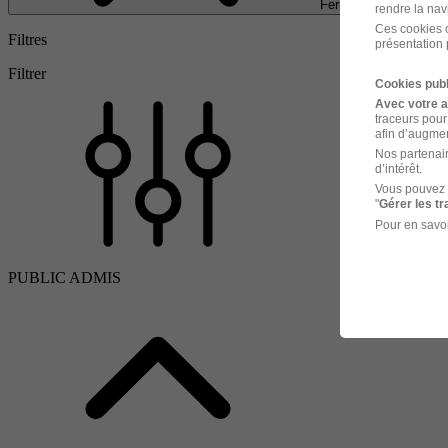
Fermer
rendre la nav
Ces cookies o
Filtres
présentation 
Filtrer
Cookies publ
Avec votre 
traceurs pour
afin d’augmen
Nos partenair
d’intérêt.
Vous pouvez 
"
Gérer les t
Pour en savoi
PUBLIC ADMIS