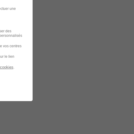
ectuer une
iser des
 personnalisés
de vos centres
ur le lien
 cookies
.