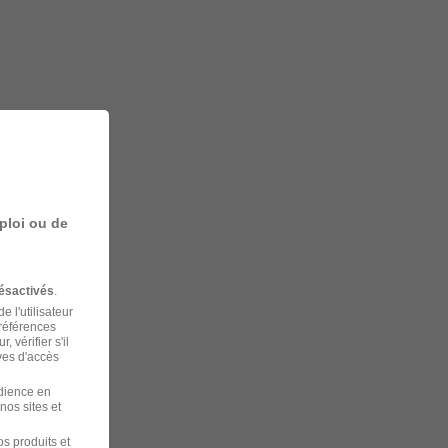
ploi ou de
ésactivés
.
 l'utilisateur
préférences
 vérifier s'il
ves d'accès
udience en
nos sites et
s produits et