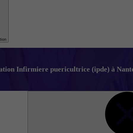
tion
tion Infirmiere puericultrice (ipde) à Nante