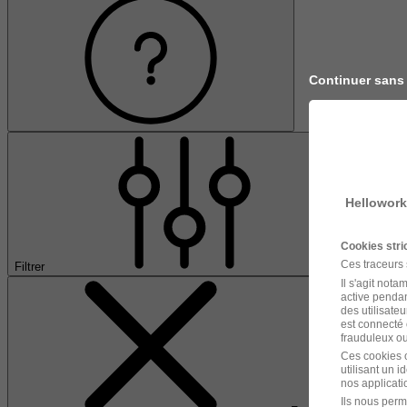
Continuer sans
Hellowork
Cookies str
Ces traceurs
Filtrer
Il s'agit not
active pendan
des utilisateu
est connecté 
frauduleux ou 
Ces cookies o
utilisant un 
nos applicatio
Ils nous perm