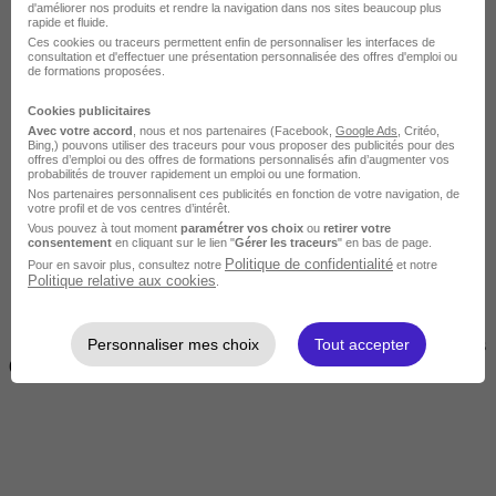
d'améliorer nos produits et rendre la navigation dans nos sites beaucoup plus
rapide et fluide.
Ces cookies ou traceurs permettent enfin de personnaliser les interfaces de
consultation et d'effectuer une présentation personnalisée des offres d'emploi ou
de formations proposées.
Cookies publicitaires
Avec votre accord
, nous et nos partenaires (Facebook,
Google Ads
, Critéo,
Bing,) pouvons utiliser des traceurs pour vous proposer des publicités pour des
offres d’emploi ou des offres de formations personnalisés afin d’augmenter vos
Courte
probabilités de trouver rapidement un emploi ou une formation.
Nos partenaires personnalisent ces publicités en fonction de votre navigation, de
votre profil et de vos centres d’intérêt.
Vous pouvez à tout moment
paramétrer vos choix
ou
retirer votre
consentement
en cliquant sur le lien "
Gérer les traceurs
" en bas de page.
Politique de confidentialité
Pour en savoir plus, consultez notre
et notre
Politique relative aux cookies
.
Personnaliser mes choix
Tout accepter
2 jours à 2 semaines
(14h à 70h)