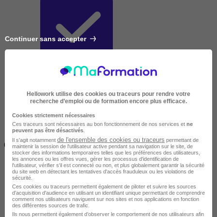
Continuer sans accepter
Très courte
Hellowork utilise des cookies ou traceurs pour rendre votre
recherche d’emploi ou de formation encore plus efficace.
Cookies strictement nécessaires
Ces traceurs sont nécessaires au bon fonctionnement de nos services et
ne
peuvent pas être désactivés
.
Inférieur à 2 jours
de l'ensemble des cookies ou traceurs
Il s'agit notamment
permettant de
(14h)
maintenir la session de l'utilisateur active pendant sa navigation sur le site, de
stocker des informations temporaires telles que les préférences des utilisateurs,
les annonces ou les offres vues, gérer les processus d'identification de
l'utilisateur, vérifier s'il est connecté ou non, et plus globalement garantir la sécurité
du site web en détectant les tentatives d'accès frauduleux ou les violations de
sécurité.
Ces cookies ou traceurs permettent également de piloter et suivre les sources
d'acquisition d'audience en utilisant un identifiant unique permettant de comprendre
comment nos utilisateurs naviguent sur nos sites et nos applications en fonction
des différentes sources de trafic.
Ils nous permettent également d’observer le comportement de nos utilisateurs afin