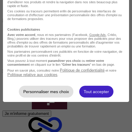
d'améliorer nos produits et rendre la navigation dans nos sites beaucoup plus
rapide et fluide.
Ces cookies ou traceurs permettent enfin de personnaliser les interfaces de
Salarié en poste /
consultation et d'effectuer une présentation personnalisée des offres d'emploi ou
de formations proposées.
Demandeur d'emploi / Entreprise
Cookies publicitaires
Avec votre accord
, nous et nos partenaires (Facebook,
Google Ads
, Critéo,
Bing,) pouvons utiliser des traceurs pour vous proposer des publicités pour des
offres d’emploi ou des offres de formations personnalisés afin d’augmenter vos
probabilités de trouver rapidement un emploi ou une formation.
Nos partenaires personnalisent ces publicités en fonction de votre navigation, de
votre profil et de vos centres d’intérêt.
Vous pouvez à tout moment
paramétrer vos choix
ou
retirer votre
consentement
en cliquant sur le lien "
Gérer les traceurs
" en bas de page.
Politique de confidentialité
Pour en savoir plus, consultez notre
et notre
Finançable CPF
Politique relative aux cookies
.
Personnaliser mes choix
Tout accepter
Je m'informe gratuitement