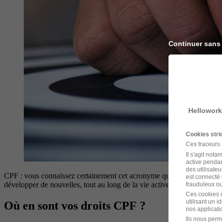
Continuer sans
Hellowork
Cookies str
Ces traceurs
Il s'agit not
active pendan
des utilisateu
CPF : vous connaissez certainement cet acronyme qui désigne le compt
est connecté 
développer de nouvelles, tout au long de la vie active. Vous avez bes
frauduleux ou 
Ces cookies o
utilisant un 
Où en sont vos droits CPF ?
nos applicatio
Ils nous perm