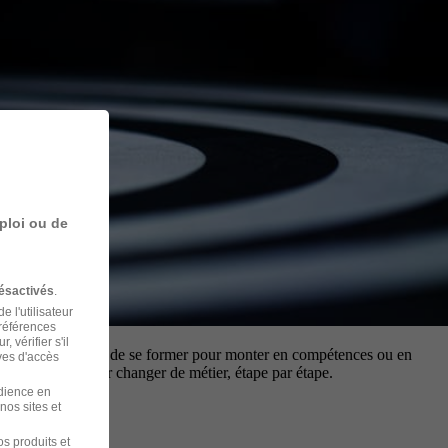
ploi ou de
ésactivés
.
 l'utilisateur
préférences
 vérifier s'il
ffre la possibilité de se former pour monter en compétences ou en
ves d'accès
er votre CPF pour changer de métier, étape par étape.
udience en
nos sites et
s produits et