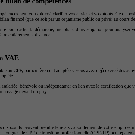
Le bilan de compétences
pétences peut vous aider à clarifier vos envies et vos atouts. Ce disposi
 bilan financé (que ce soit par un organisme public ou privé) au cours d
aire pour cadrer la démarche, une phase d’investigation pour analyser v
ire entièrement à distance.
 la VAE
ible au CPF, particulièrement adaptée si vous avez déjà exercé des acti
omplète.
 (salariée, bénévole ou indépendante) en lien avec la certification que 
un passage devant un jury.
tres dispositifs peuvent prendre le relais : abondement de votre employeu
ns longues, le CPF de transition professionnelle (CPF-TP) peut égalem