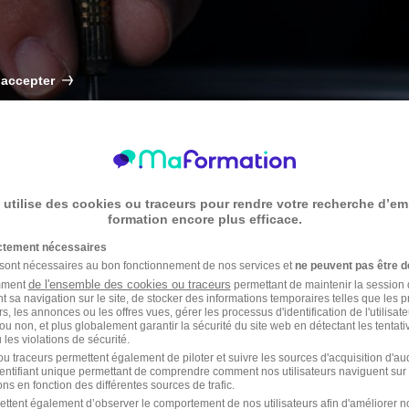
 accepter
 utilise des cookies ou traceurs pour rendre votre recherche d’em
formation encore plus efficace.
ictement nécessaires
 sont nécessaires au bon fonctionnement de nos services et
ne peuvent pas être d
de l'ensemble des cookies ou traceurs
amment
permettant de maintenir la session de
t sa navigation sur le site, de stocker des informations temporaires telles que les 
rs, les annonces ou les offres vues, gérer les processus d'identification de l'utilisateur,
e personnel de formation (CPF). Ce dispositif de financement public o
ou non, et plus globalement garantir la sécurité du site web en détectant les tentati
oin de changement dans votre vie professionnelle ? Voici comment utilis
les violations de sécurité.
u traceurs permettent également de piloter et suivre les sources d'acquisition d'a
identifiant unique permettant de comprendre comment nos utilisateurs naviguent sur 
ns en fonction des différentes sources de trafic.
ettent également d’observer le comportement de nos utilisateurs afin d'améliorer no