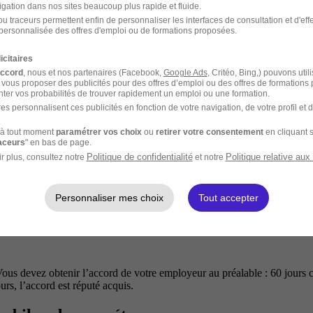
z-vous sur moncompteformation.gouv.fr, connectez-vous via France Conn
igation dans nos sites beaucoup plus rapide et fluide.
u traceurs permettent enfin de personnaliser les interfaces de consultation et d'eff
personnalisée des offres d'emploi ou de formations proposées.
larié à temps plein (plafond 5 000 €), ou de
800 €
si vous n’avez pas de 
5 juin de l’année suivante.
icitaires
accord
, nous et nos partenaires (Facebook,
Google Ads
, Critéo, Bing,) pouvons util
un CPF souhaitant financer une formation doit régler un reste à charge de
 vous proposer des publicités pour des offres d’emploi ou des offres de formations
France Travail et les salariés dont l’employeur co-finance la formation.
ter vos probabilités de trouver rapidement un emploi ou une formation.
es personnalisent ces publicités en fonction de votre navigation, de votre profil et 
à tout moment
paramétrer vos choix
ou
retirer votre consentement
en cliquant s
raceurs
" en bas de page.
qui préparent à une certification inscrite au Répertoire national des ce
Politique de confidentialité
Politique relative aux
r plus, consultez notre
et notre
Personnaliser mes choix
Tout accepter
Vous devez obtenir l’accord de votre employeur au préalable : 60 jours c
urs, l’accord est réputé acquis.