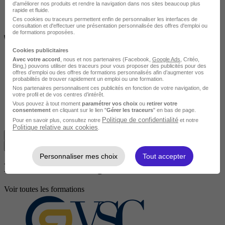
d'améliorer nos produits et rendre la navigation dans nos sites beaucoup plus
rapide et fluide.
Ces cookies ou traceurs permettent enfin de personnaliser les interfaces de
consultation et d'effectuer une présentation personnalisée des offres d'emploi ou
de formations proposées.
Cookies publicitaires
Avec votre accord
, nous et nos partenaires (Facebook,
Google Ads
, Critéo,
Bing,) pouvons utiliser des traceurs pour vous proposer des publicités pour des
offres d’emploi ou des offres de formations personnalisés afin d’augmenter vos
probabilités de trouver rapidement un emploi ou une formation.
Nos partenaires personnalisent ces publicités en fonction de votre navigation, de
votre profil et de vos centres d’intérêt.
Vous pouvez à tout moment
paramétrer vos choix
ou
retirer votre
consentement
en cliquant sur le lien "
Gérer les traceurs
" en bas de page.
Politique de confidentialité
Pour en savoir plus, consultez notre
et notre
Avis du centre
Politique relative aux cookies
.
Je m'informe gratuitement
Toutes les formations Formations Immobilier CPF
Personnaliser mes choix
Tout accepter
Formations Management CPF
Voir toutes les formations