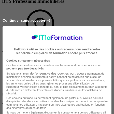
BTS Professions Immobilières
Continuer sans accepter
Hellowork utilise des cookies ou traceurs pour rendre votre
À DISTANCE
recherche d’emploi ou de formation encore plus efficace.
Cookies strictement nécessaires
Ces traceurs sont nécessaires au bon fonctionnement de nos services et
ne
peuvent pas être désactivés
.
de l'ensemble des cookies ou traceurs
Il s'agit notamment
permettant de
maintenir la session de l'utilisateur active pendant sa navigation sur le site, de
stocker des informations temporaires telles que les préférences des utilisateurs,
les annonces ou les offres vues, gérer les processus d'identification de
l'utilisateur, vérifier s'il est connecté ou non, et plus globalement garantir la sécurité
du site web en détectant les tentatives d'accès frauduleux ou les violations de
sécurité.
Finançable CPF
Ces cookies ou traceurs permettent également de piloter et suivre les sources
d'acquisition d'audience en utilisant un identifiant unique permettant de comprendre
4190 €
comment nos utilisateurs naviguent sur nos sites et nos applications en fonction
des différentes sources de trafic.
Ils nous permettent également d’observer le comportement de nos utilisateurs afin