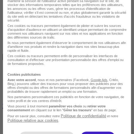
maintenir la session de l'utilisateur active pendant sa navigation sur le site, de
stocker des informations temporaires telles que les préférences des utilisateurs,
les annonces ou les offres vues, gérer les processus d'identification de
l'utilisateur, vérifier s'il est connecté ou non, et plus globalement garantir la sécurité
du site web en détectant les tentatives d'accès frauduleux ou les violations de
sécurité.
Ces cookies ou traceurs permettent également de piloter et suivre les sources
d'acquisition d'audience en utilisant un identifiant unique permettant de comprendre
comment nos utilisateurs naviguent sur nos sites et nos applications en fonction
des différentes sources de trafic.
Ils nous permettent également d’observer le comportement de nos utilisateurs afin
d'améliorer nos produits et rendre la navigation dans nos sites beaucoup plus
Avis du centre
rapide et fluide.
Ces cookies ou traceurs permettent enfin de personnaliser les interfaces de
Je m'informe gratuitement
consultation et d'effectuer une présentation personnalisée des offres d'emploi ou
de formations proposées.
Cookies publicitaires
Avec votre accord
, nous et nos partenaires (Facebook,
Google Ads
, Critéo,
Bing,) pouvons utiliser des traceurs pour vous proposer des publicités pour des
offres d’emploi ou des offres de formations personnalisés afin d’augmenter vos
probabilités de trouver rapidement un emploi ou une formation.
Nos partenaires personnalisent ces publicités en fonction de votre navigation, de
votre profil et de vos centres d’intérêt.
Recruter le talent idéal sans CV
Vous pouvez à tout moment
paramétrer vos choix
ou
retirer votre
consentement
en cliquant sur le lien "
Gérer les traceurs
" en bas de page.
Politique de confidentialité
Pour en savoir plus, consultez notre
et notre
Politique relative aux cookies
.