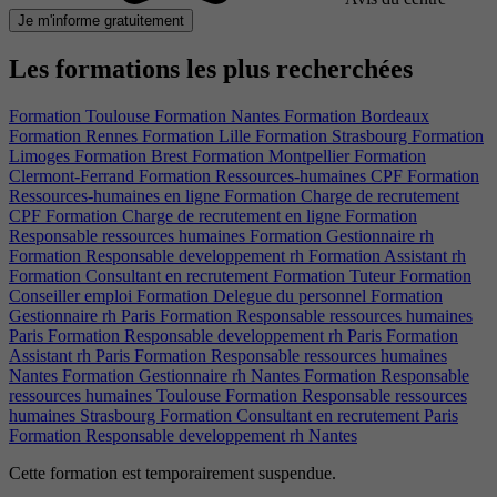
Je m'informe gratuitement
Les formations les plus recherchées
Formation Toulouse
Formation Nantes
Formation Bordeaux
Formation Rennes
Formation Lille
Formation Strasbourg
Formation
Limoges
Formation Brest
Formation Montpellier
Formation
Clermont-Ferrand
Formation Ressources-humaines CPF
Formation
Ressources-humaines en ligne
Formation Charge de recrutement
CPF
Formation Charge de recrutement en ligne
Formation
Responsable ressources humaines
Formation Gestionnaire rh
Formation Responsable developpement rh
Formation Assistant rh
Formation Consultant en recrutement
Formation Tuteur
Formation
Conseiller emploi
Formation Delegue du personnel
Formation
Gestionnaire rh Paris
Formation Responsable ressources humaines
Paris
Formation Responsable developpement rh Paris
Formation
Assistant rh Paris
Formation Responsable ressources humaines
Nantes
Formation Gestionnaire rh Nantes
Formation Responsable
ressources humaines Toulouse
Formation Responsable ressources
humaines Strasbourg
Formation Consultant en recrutement Paris
Formation Responsable developpement rh Nantes
Cette formation est temporairement suspendue.