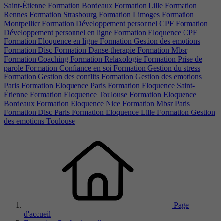
Saint-Étienne
Formation Bordeaux
Formation Lille
Formation
Rennes
Formation Strasbourg
Formation Limoges
Formation
Montpellier
Formation Développement personnel CPF
Formation
Développement personnel en ligne
Formation Eloquence CPF
Formation Eloquence en ligne
Formation Gestion des emotions
Formation Disc
Formation Danse-therapie
Formation Mbsr
Formation Coaching
Formation Relaxologie
Formation Prise de
parole
Formation Confiance en soi
Formation Gestion du stress
Formation Gestion des conflits
Formation Gestion des emotions
Paris
Formation Eloquence Paris
Formation Eloquence Saint-
Étienne
Formation Eloquence Toulouse
Formation Eloquence
Bordeaux
Formation Eloquence Nice
Formation Mbsr Paris
Formation Disc Paris
Formation Eloquence Lille
Formation Gestion
des emotions Toulouse
Page
d'accueil