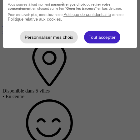
Vous pouvez à tout moment
paramétrer vos choix
ou
retirer votre
consentement
en cliquant sur le lien "
Gérer les traceurs
" en bas de page.
Politique de confidentialité
Pour en savoir plus, consultez notre
et notre
Politique relative aux cookies
.
Communiquer à l'oral avec impact en présentiel et à
distance (Prise de parole en public)
Personnaliser mes choix
Tout accepter
Disponible dans 5 villes
•
En centre