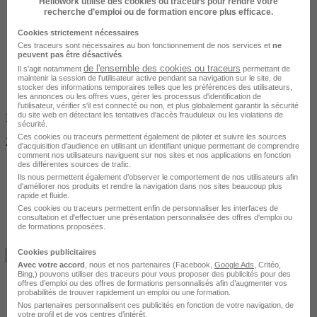
Hellowork utilise des cookies ou traceurs pour rendre votre
recherche d’emploi ou de formation encore plus efficace.
Cookies strictement nécessaires
Ces traceurs sont nécessaires au bon fonctionnement de nos services et
ne
peuvent pas être désactivés
.
de l'ensemble des cookies ou traceurs
Il s'agit notamment
permettant de
maintenir la session de l'utilisateur active pendant sa navigation sur le site, de
stocker des informations temporaires telles que les préférences des utilisateurs,
les annonces ou les offres vues, gérer les processus d'identification de
l'utilisateur, vérifier s'il est connecté ou non, et plus globalement garantir la sécurité
du site web en détectant les tentatives d'accès frauduleux ou les violations de
Non finançable CPF
sécurité.
Ces cookies ou traceurs permettent également de piloter et suivre les sources
2290 €
d'acquisition d'audience en utilisant un identifiant unique permettant de comprendre
comment nos utilisateurs naviguent sur nos sites et nos applications en fonction
des différentes sources de trafic.
Ils nous permettent également d’observer le comportement de nos utilisateurs afin
d'améliorer nos produits et rendre la navigation dans nos sites beaucoup plus
rapide et fluide.
Ces cookies ou traceurs permettent enfin de personnaliser les interfaces de
consultation et d'effectuer une présentation personnalisée des offres d'emploi ou
de formations proposées.
Cookies publicitaires
Je m'informe gratuitement
Avec votre accord
, nous et nos partenaires (Facebook,
Google Ads
, Critéo,
Bing,) pouvons utiliser des traceurs pour vous proposer des publicités pour des
offres d’emploi ou des offres de formations personnalisés afin d’augmenter vos
probabilités de trouver rapidement un emploi ou une formation.
Nos partenaires personnalisent ces publicités en fonction de votre navigation, de
votre profil et de vos centres d’intérêt.