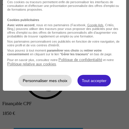
Ces cookies ou traceurs permettent enfin de personnaliser les interfaces de
•
En centre
consultation et d'effectuer une présentation personnalisée des offres d'emploi ou
de formations proposées.
Cookies publicitaires
Avec votre accord
, nous et nos partenaires (Facebook,
Google Ads
, Critéo,
Bing,) pouvons utiliser des traceurs pour vous proposer des publicités pour des
offres d’emploi ou des offres de formations personnalisés afin d’augmenter vos
probabilités de trouver rapidement un emploi ou une formation.
Nos partenaires personnalisent ces publicités en fonction de votre navigation, de
votre profil et de vos centres d’intérêt.
Salarié en poste /
Vous pouvez à tout moment
paramétrer vos choix
ou
retirer votre
Demandeur d'emploi / Entreprise
consentement
en cliquant sur le lien "
Gérer les traceurs
" en bas de page.
Politique de confidentialité
Pour en savoir plus, consultez notre
et notre
Politique relative aux cookies
.
Personnaliser mes choix
Tout accepter
Finançable CPF
1850 €