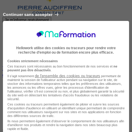
Continuer sans accepter
Je m'informe gratuitement
Hellowork utilise des cookies ou traceurs pour rendre votre
recherche d’emploi ou de formation encore plus efficace.
Cookies strictement nécessaires
Ces traceurs sont nécessaires au bon fonctionnement de nos services et
ne
Prise de Parole en Public avec Assurance, Pertinence
peuvent pas être désactivés
.
et adaptabilité (en Alsace)
de l'ensemble des cookies ou traceurs
Il s'agit notamment
permettant de
maintenir la session de l'utilisateur active pendant sa navigation sur le site, de
stocker des informations temporaires telles que les préférences des utilisateurs,
les annonces ou les offres vues, gérer les processus d'identification de
l'utilisateur, vérifier s'il est connecté ou non, et plus globalement garantir la sécurité
du site web en détectant les tentatives d'accès frauduleux ou les violations de
sécurité.
Ces cookies ou traceurs permettent également de piloter et suivre les sources
d'acquisition d'audience en utilisant un identifiant unique permettant de comprendre
comment nos utilisateurs naviguent sur nos sites et nos applications en fonction
des différentes sources de trafic.
Ils nous permettent également d’observer le comportement de nos utilisateurs afin
d'améliorer nos produits et rendre la navigation dans nos sites beaucoup plus
rapide et fluide.
LALAYE