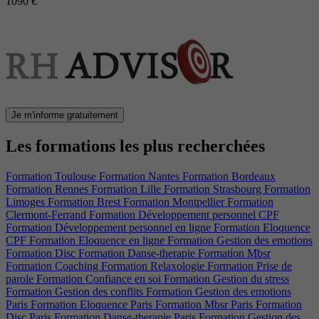
1090 €
Je m'informe gratuitement
Les formations les plus recherchées
Formation Toulouse
Formation Nantes
Formation Bordeaux
Formation Rennes
Formation Lille
Formation Strasbourg
Formation
Limoges
Formation Brest
Formation Montpellier
Formation
Clermont-Ferrand
Formation Développement personnel CPF
Formation Développement personnel en ligne
Formation Eloquence
CPF
Formation Eloquence en ligne
Formation Gestion des emotions
Formation Disc
Formation Danse-therapie
Formation Mbsr
Formation Coaching
Formation Relaxologie
Formation Prise de
parole
Formation Confiance en soi
Formation Gestion du stress
Formation Gestion des conflits
Formation Gestion des emotions
Paris
Formation Eloquence Paris
Formation Mbsr Paris
Formation
Disc Paris
Formation Danse-therapie Paris
Formation Gestion des