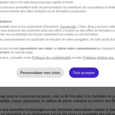
igation dans nos sites beaucoup plus rapide et fluide.
u traceurs permettent enfin de personnaliser les interfaces de consultation et d'eff
personnalisée des offres d'emploi ou de formations proposées.
icitaires
ant de précieux conseils à sa clientèle grâce à ses connaissances des vég
accord
, nous et nos partenaires (Facebook,
Google Ads
, Critéo, Bing,) pouvons util
elon les goûts de ses clients et les impératifs du calendrier (Saint-Valentin
 vous proposer des publicités pour des offres d’emploi ou des offres de formations
cès, etc.) et les propose à la vente.
ter vos probabilités de trouver rapidement un emploi ou une formation.
es personnalisent ces publicités en fonction de votre navigation, de votre profil et 
son habileté manuelle et de sa capacité à jouer avec les formes et les coul
vraison ainsi que la gestion administrative et comptable s'il possède so
à tout moment
paramétrer vos choix
ou
retirer votre consentement
en cliquant s
is cela ne fait pas tout et il doit également avoir la fibre commerciale.
raceurs
" en bas de page.
Politique de confidentialité
Politique relative aux
r plus, consultez notre
et notre
ndre le métier. Il pourra être complété par un BP (Brevet Professionnel) F
Personnaliser mes choix
Tout accepter
uvrage peut se concevoir en pierre, cela va de l'escalier à la cheminée e
aillet, ciseau, ponceuse), le tailleur de pierre construit ou rénove des é
ert aux nouvelles technologies et aux dernières innovations comme le las
s en géométrie et en stéréotomie (art de découper et assembler des pièces e