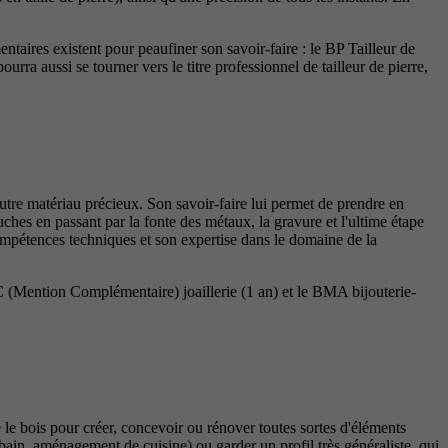
ntaires existent pour peaufiner son savoir-faire : le BP Tailleur de
rra aussi se tourner vers le titre professionnel de tailleur de pierre,
t autre matériau précieux. Son savoir-faire lui permet de prendre en
ches en passant par la fonte des métaux, la gravure et l'ultime étape
 compétences techniques et son expertise dans le domaine de la
MC (Mention Complémentaire) joaillerie (1 an) et le BMA bijouterie-
e le bois pour créer, concevoir ou rénover toutes sortes d'éléments
e bain, aménagement de cuisine) ou garder un profil très généraliste, qui