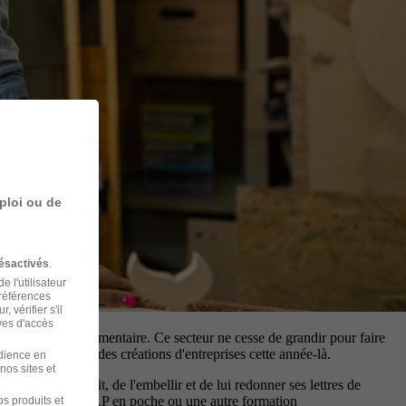
ploi ou de
ésactivés
.
 l'utilisateur
préférences
 vérifier s'il
ves d'accès
 production et l'alimentaire. Ce secteur ne cesse de grandir pour faire
oit 1/4 du total des créations d'entreprises cette année-là.
udience en
nos sites et
ormer un produit, de l'embellir et de lui redonner ses lettres de
nversion, avec un CAP en poche ou une autre formation
s produits et