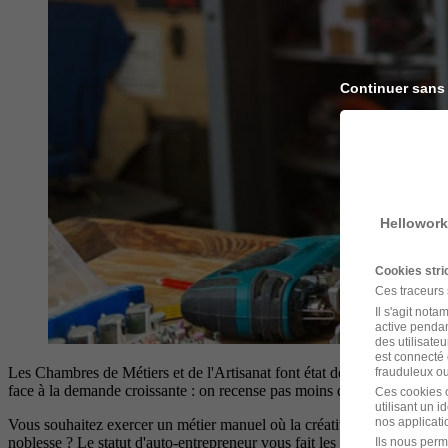
Continuer sans
Hellowork
Cookies str
Ces traceurs
Il s'agit not
active pendan
des utilisateu
est connecté 
Les Chambres de Métiers et de l'Artisanat font état de plus 250 professio
frauduleux ou 
face à la demande croissante : on recense pas moins de 250 000 entrepri
Ces cookies o
utilisant un 
nos applicatio
Vous souhaitez exercer un métier manuel où la créativité aura toute sa 
noblesse ? Le statut d'auto-entrepreneur vous fait les yeux doux ? Déc
Ils nous perm