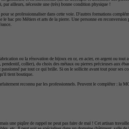
i, par ailleurs, nécessite une (très) bonne condition physique !
r pour se professionnaliser dans cette voie. D'autres formations compléme
le bac pro Métiers et arts de la pierre. Une personne en reconversion pou
rance.
a fabrication ou la rénovation de bijoux en or, en acier, en argent ou tou
, pendentif, collier), du choix des métaux ou pierres précieuses aux ébau
t passionné par tout ce qui brille. Si on le sollicite avant tout pour ses
u'il tient boutique.
parfaitement reconnu par les professionnels. Peuvent le compléter : la 
 mais une piqûre de rappel ne peut pas faire de mal ! Cet artisan travaill
eubles, etc. Il peut soit se spécialiser dans un domaine (bâtiment, salle d