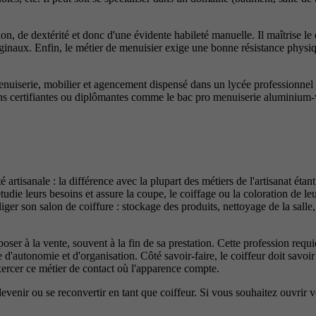
, de dextérité et donc d'une évidente habileté manuelle. Il maîtrise le d
iginaux. Enfin, le métier de menuisier exige une bonne résistance physi
iserie, mobilier et agencement dispensé dans un lycée professionnel 
ions certifiantes ou diplômantes comme le bac pro menuiserie aluminium-
é artisanale : la différence avec la plupart des métiers de l'artisanat éta
tudie leurs besoins et assure la coupe, le coiffage ou la coloration de leu
gliger son salon de coiffure : stockage des produits, nettoyage de la sal
oser à la vente, souvent à la fin de sa prestation. Cette profession requi
d'autonomie et d'organisation. Côté savoir-faire, le coiffeur doit savoir al
exercer ce métier de contact où l'apparence compte.
enir ou se reconvertir en tant que coiffeur. Si vous souhaitez ouvrir vo