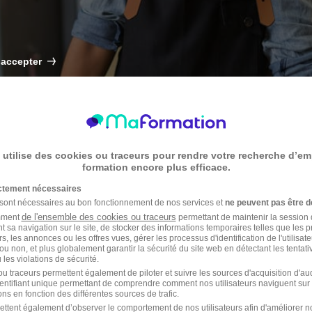
 accepter
 utilise des cookies ou traceurs pour rendre votre recherche d’em
formation encore plus efficace.
ictement nécessaires
 sont nécessaires au bon fonctionnement de nos services et
ne peuvent pas être d
de l'ensemble des cookies ou traceurs
amment
permettant de maintenir la session de
t sa navigation sur le site, de stocker des informations temporaires telles que les 
rs, les annonces ou les offres vues, gérer les processus d'identification de l'utilisateur,
ou non, et plus globalement garantir la sécurité du site web en détectant les tentati
ns réparties entre quatre grandes filières : le bâtiment, les services, la
les violations de sécurité.
ses inscrites auprès d'une chambre de métiers et de l'artisanat en 2021, s
u traceurs permettent également de piloter et suivre les sources d'acquisition d'a
identifiant unique permettant de comprendre comment nos utilisateurs naviguent sur 
ns en fonction des différentes sources de trafic.
place ? Vous désirez acquérir un savoir-faire qui vous permettra de transf
ouvrez 10 métiers de l'artisanat qui pourront faire le fruit d'une reco
ettent également d’observer le comportement de nos utilisateurs afin d'améliorer no