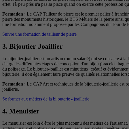
effet, l'à-peu-près n'a pas sa place quand on exerce cette profession qu
Formation :
Le CAP Tailleur de pierre est le premier palier à franchi
pierre des monuments historiques, le BTS Métiers de la pierre ainsi que 
une formation notamment proposée par les Compagnons du Tour de F
Suivre une formation de tailleur de pierre
3. Bijoutier-Joaillier
Le bijoutier-joaillier est un artisan (ou un salarié) qui se consacre à l
charge les différentes étapes de conception d'un bijou (bracelet, bague
du polissage. Le bijoutier-joaillier est minutieux, créatif et évidemmen
bijouterie, il doit également faire preuve de qualités relationnelles lorsq
Formation :
Le CAP Art et techniques de la bijouterie-joaillerie est 
joaillerie.
Se former aux métiers de la bijouterie - joaillerie
4. Menuisier
Le menuisier est loin d'être le plus méconnu des métiers de l'artisanat,
architecturaux et d'objets du quotidien : escaliers, portes, fenêtres, m