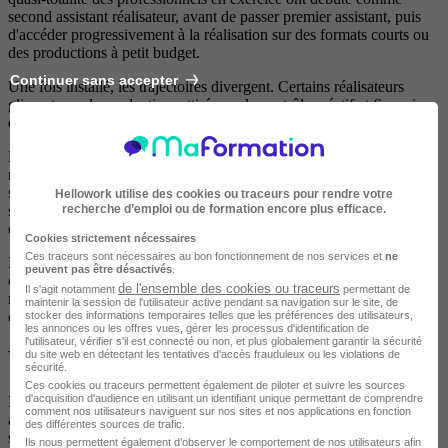
second assistant réalisateur, avant de passer premier assistant, puis
d'accéder progressivement à la réalisation sur des formats courts ou
des productions à petit budget.
Continuer sans accepter
Une fois installé, les trajectoires divergent. Certains réalisateurs
glissent vers la production, attirés par le contrôle créatif et financier
que ce rôle procure, sans nécessairement abandonner la caméra.
D'autres choisissent de se spécialiser : la publicité et le contenu de
marque offrent des revenus stables et des budgets techniques
souvent supérieurs à ceux du cinéma indépendant. Le documentaire
Hellowork utilise des cookies ou traceurs pour rendre votre
recherche d’emploi ou de formation encore plus efficace.
suit sa propre logique, avec ses circuits de financement spécifiques
et ses festivals dédiés.
Cookies strictement nécessaires
Ces traceurs sont nécessaires au bon fonctionnement de nos services et
ne
Depuis quelques années, les plateformes de streaming ont également
peuvent pas être désactivés
.
ouvert de nouvelles opportunités professionnelles pour les
de l'ensemble des cookies ou traceurs
Il s'agit notamment
permettant de
réalisateurs de fiction, avec des commandes de séries qui permettent
maintenir la session de l'utilisateur active pendant sa navigation sur le site, de
de travailler dans la durée sur un même univers.
stocker des informations temporaires telles que les préférences des utilisateurs,
les annonces ou les offres vues, gérer les processus d'identification de
l'utilisateur, vérifier s'il est connecté ou non, et plus globalement garantir la sécurité
Votre futur environnement de travail
du site web en détectant les tentatives d'accès frauduleux ou les violations de
sécurité.
Ces cookies ou traceurs permettent également de piloter et suivre les sources
d'acquisition d'audience en utilisant un identifiant unique permettant de comprendre
Le quotidien d'un réalisateur alterne entre des phases d'intense
comment nos utilisateurs naviguent sur nos sites et nos applications en fonction
activité collective et des périodes de travail solitaire qui peuvent
des différentes sources de trafic.
surprendre ceux qui s'attendaient à vivre constamment sur un
Ils nous permettent également d’observer le comportement de nos utilisateurs afin