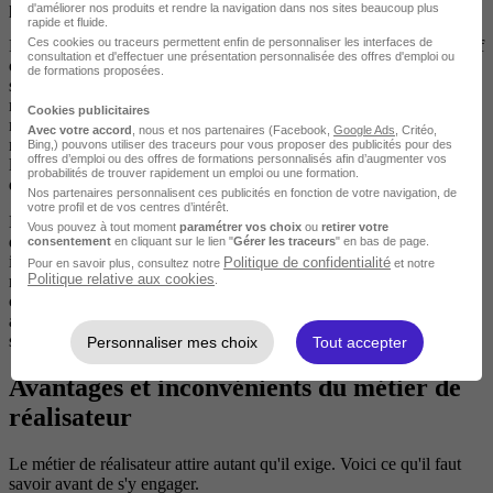
plateau.
d'améliorer nos produits et rendre la navigation dans nos sites beaucoup plus
rapide et fluide.
Ces cookies ou traceurs permettent enfin de personnaliser les interfaces de
Pendant le tournage, vous êtes entouré en permanence : acteurs, chef
consultation et d'effectuer une présentation personnalisée des offres d'emploi ou
opérateur, scripte, régisseur, assistants. Les journées sont longues,
de formations proposées.
souvent physiques, et le moindre retard sur le plan de travail se
ressent immédiatement. Une fois le tournage terminé, la salle de
Cookies publicitaires
montage vous attend. Vous y passerez des semaines, parfois des
Avec votre accord
, nous et nos partenaires (Facebook,
Google Ads
, Critéo,
mois, à côté d'un chef monteur, à visionner les rushes et à construire
Bing,) pouvons utiliser des traceurs pour vous proposer des publicités pour des
offres d’emploi ou des offres de formations personnalisés afin d’augmenter vos
le film dans le silence. C'est souvent là que le projet prend sa forme
probabilités de trouver rapidement un emploi ou une formation.
définitive, loin de l'agitation du plateau.
Nos partenaires personnalisent ces publicités en fonction de votre navigation, de
votre profil et de vos centres d’intérêt.
La grande majorité des réalisateurs exercent sous le statut
Vous pouvez à tout moment
paramétrer vos choix
ou
retirer votre
d'intermittent du spectacle, ce qui signifie des périodes de travail
consentement
en cliquant sur le lien "
Gérer les traceurs
" en bas de page.
intenses suivies de creux d'activité. Les structures qui emploient
Politique de confidentialité
Pour en savoir plus, consultez notre
et notre
Politique relative aux cookies
régulièrement des réalisateurs sont les sociétés de production
.
cinématographique et télévisuelle, les chaînes de télévision, les
agences de publicité et, de plus en plus, les plateformes de
streaming.
Personnaliser mes choix
Tout accepter
Avantages et inconvénients du métier de
réalisateur
Le métier de réalisateur attire autant qu'il exige. Voici ce qu'il faut
savoir avant de s'y engager.