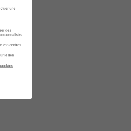
ectuer une
iser des
 personnalisés
de vos centres
ur le lien
 cookies
.