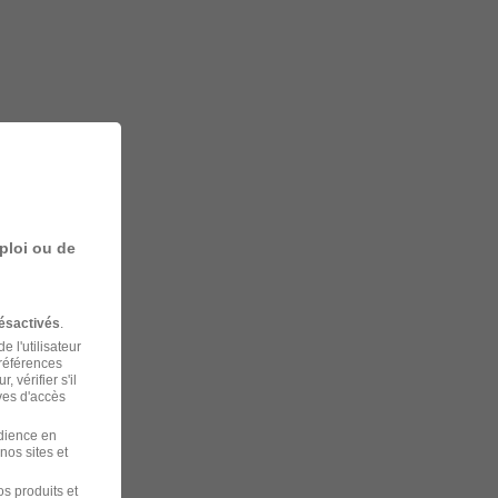
ploi ou de
ésactivés
.
 l'utilisateur
préférences
 vérifier s'il
ves d'accès
udience en
nos sites et
s produits et