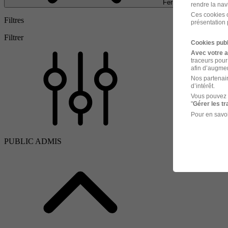
Fermer
rendre la nav
Ces cookies o
Filtres
présentation 
Filtrer
Cookies publ
Avec votre 
traceurs pour
afin d’augmen
Nos partenair
d’intérêt.
Vous pouvez 
"
Gérer les t
Pour en savoi
PUBLIC ADMIS