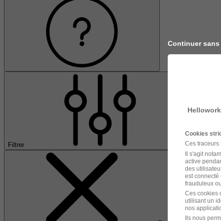
Continuer sans
Hellowork
Cookies str
Ces traceurs
Filtrer
Il s'agit not
active pendan
des utilisateu
est connecté 
frauduleux ou 
Ces cookies o
utilisant un 
nos applicatio
Ils nous perm