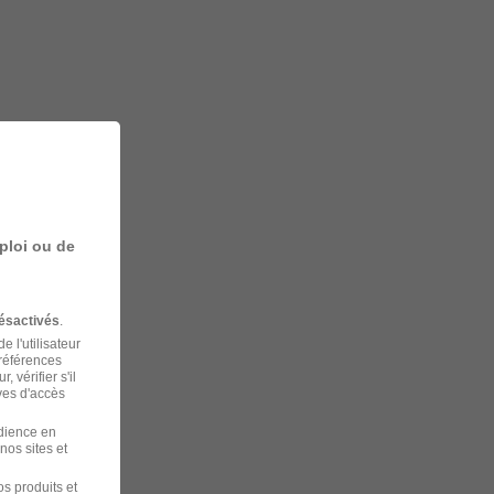
ploi ou de
ésactivés
.
 l'utilisateur
préférences
 vérifier s'il
ves d'accès
udience en
nos sites et
s produits et