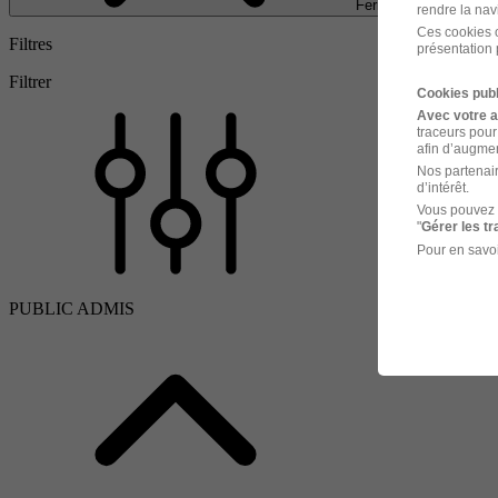
Fermer
rendre la nav
Ces cookies o
Filtres
présentation 
Filtrer
Cookies publ
Avec votre 
traceurs pour
afin d’augmen
Nos partenair
d’intérêt.
Vous pouvez 
"
Gérer les t
Pour en savoi
PUBLIC ADMIS