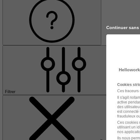
Continuer sans
Hellowork
Cookies str
Ces traceurs
Filtrer
Il s'agit not
active pendan
des utilisateu
est connecté 
frauduleux ou 
Ces cookies o
utilisant un 
nos applicatio
Ils nous perm