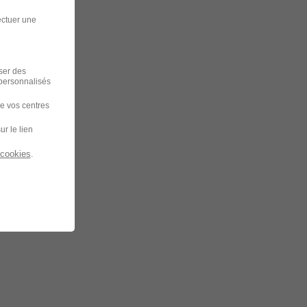
ectuer une
iser des
 personnalisés
de vos centres
ur le lien
 cookies
.