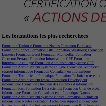
Les formations les plus recherchées
Formation Toulouse
Formation Nantes
Formation Bordeaux
Formation Rennes
Formation Lille
Formation Strasbourg
Formation
Limoges
Formation Brest
Formation Montpellier
Formation
Clermont-Ferrand
Formation Informatique CPF
Formation
Informatique en ligne
Formation Administrateur systeme CPF
Formation Administrateur systeme en ligne
Formation Technicien
support informatique
Formation Consultant en informatique
Formation Technicien informatique
Formation Technicien reseaux
Formation Administrateur reseau
Formation Developpeur
informatique
Formation Directeur des systemes d information
Formation Rssi
Formation Data scientist
Formation Chef de projet
informatique
Formation Consultant en informatique Nantes
Formation Administrateur systeme Nantes
Formation Technicien
informatique Nantes
Formation Technicien support informatique
Nantes
Formation Technicien support informatique Paris
Formation