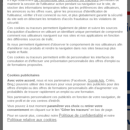
Il s'agit notamment
permettant de
maintenir la session de l'utilisateur active pendant sa navigation sur le site, de
stocker des informations temporaires telles que les préférences des utilisateurs,
les annonces ou les offres vues, gérer les processus d'identification de
l'utilisateur, vérifier s'il est connecté ou non, et plus globalement garantir la sécurité
du site web en détectant les tentatives d'accès frauduleux ou les violations de
sécurité.
Ces cookies ou traceurs permettent également de piloter et suivre les sources
d'acquisition d'audience en utilisant un identifiant unique permettant de comprendre
comment nos utilisateurs naviguent sur nos sites et nos applications en fonction
des différentes sources de trafic.
Ils nous permettent également d’observer le comportement de nos utilisateurs afin
d'améliorer nos produits et rendre la navigation dans nos sites beaucoup plus
rapide et fluide.
Ces cookies ou traceurs permettent enfin de personnaliser les interfaces de
consultation et d'effectuer une présentation personnalisée des offres d'emploi ou
de formations proposées.
Cookies publicitaires
Avec votre accord
, nous et nos partenaires (Facebook,
Google Ads
, Critéo,
Bing,) pouvons utiliser des traceurs pour vous proposer des publicités pour des
offres d’emploi ou des offres de formations personnalisés afin d’augmenter vos
probabilités de trouver rapidement un emploi ou une formation.
Nos partenaires personnalisent ces publicités en fonction de votre navigation, de
votre profil et de vos centres d’intérêt.
Vous pouvez à tout moment
paramétrer vos choix
ou
retirer votre
consentement
en cliquant sur le lien "
Gérer les traceurs
" en bas de page.
Politique de confidentialité
Pour en savoir plus, consultez notre
et notre
Politique relative aux cookies
.