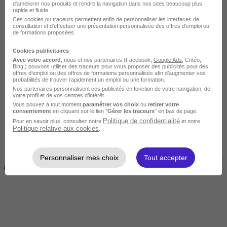
d'améliorer nos produits et rendre la navigation dans nos sites beaucoup plus
rapide et fluide.
Ces cookies ou traceurs permettent enfin de personnaliser les interfaces de
consultation et d'effectuer une présentation personnalisée des offres d'emploi ou
de formations proposées.
Cookies publicitaires
Avec votre accord
, nous et nos partenaires (Facebook,
Google Ads
, Critéo,
Bing,) pouvons utiliser des traceurs pour vous proposer des publicités pour des
offres d’emploi ou des offres de formations personnalisés afin d’augmenter vos
Courte
probabilités de trouver rapidement un emploi ou une formation.
Nos partenaires personnalisent ces publicités en fonction de votre navigation, de
votre profil et de vos centres d’intérêt.
Vous pouvez à tout moment
paramétrer vos choix
ou
retirer votre
consentement
en cliquant sur le lien "
Gérer les traceurs
" en bas de page.
Politique de confidentialité
Pour en savoir plus, consultez notre
et notre
Politique relative aux cookies
.
Personnaliser mes choix
Tout accepter
2 jours à 2 semaines
(14h à 70h)