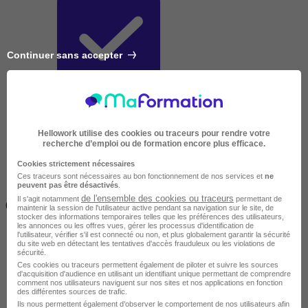
Continuer sans accepter
Très courte
Hellowork utilise des cookies ou traceurs pour rendre votre
recherche d’emploi ou de formation encore plus efficace.
Cookies strictement nécessaires
Ces traceurs sont nécessaires au bon fonctionnement de nos services et
ne
peuvent pas être désactivés
.
Inférieur à 2 jours
de l'ensemble des cookies ou traceurs
Il s'agit notamment
permettant de
(14h)
maintenir la session de l'utilisateur active pendant sa navigation sur le site, de
stocker des informations temporaires telles que les préférences des utilisateurs,
les annonces ou les offres vues, gérer les processus d'identification de
l'utilisateur, vérifier s'il est connecté ou non, et plus globalement garantir la sécurité
du site web en détectant les tentatives d'accès frauduleux ou les violations de
sécurité.
Ces cookies ou traceurs permettent également de piloter et suivre les sources
d'acquisition d'audience en utilisant un identifiant unique permettant de comprendre
comment nos utilisateurs naviguent sur nos sites et nos applications en fonction
des différentes sources de trafic.
Ils nous permettent également d’observer le comportement de nos utilisateurs afin