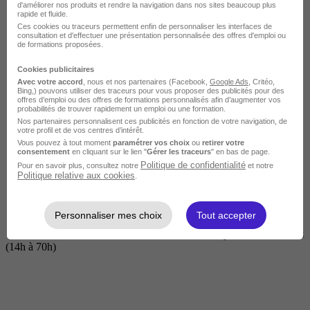
d'améliorer nos produits et rendre la navigation dans nos sites beaucoup plus
rapide et fluide.
Ces cookies ou traceurs permettent enfin de personnaliser les interfaces de
consultation et d'effectuer une présentation personnalisée des offres d'emploi ou
de formations proposées.
Cookies publicitaires
Avec votre accord
, nous et nos partenaires (Facebook,
Google Ads
, Critéo,
Bing,) pouvons utiliser des traceurs pour vous proposer des publicités pour des
offres d’emploi ou des offres de formations personnalisés afin d’augmenter vos
probabilités de trouver rapidement un emploi ou une formation.
Nos partenaires personnalisent ces publicités en fonction de votre navigation, de
Courte
votre profil et de vos centres d’intérêt.
Vous pouvez à tout moment
paramétrer vos choix
ou
retirer votre
consentement
en cliquant sur le lien "
Gérer les traceurs
" en bas de page.
Politique de confidentialité
Pour en savoir plus, consultez notre
et notre
Politique relative aux cookies
.
Personnaliser mes choix
Tout accepter
2 jours à 2 semaines
(14h à 70h)