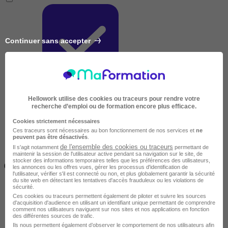
Continuer sans accepter
Très courte
Hellowork utilise des cookies ou traceurs pour rendre votre
recherche d’emploi ou de formation encore plus efficace.
Cookies strictement nécessaires
Ces traceurs sont nécessaires au bon fonctionnement de nos services et
ne
peuvent pas être désactivés
.
de l'ensemble des cookies ou traceurs
Il s'agit notamment
permettant de
maintenir la session de l'utilisateur active pendant sa navigation sur le site, de
Inférieur à 2 jours
stocker des informations temporaires telles que les préférences des utilisateurs,
(14h)
les annonces ou les offres vues, gérer les processus d'identification de
l'utilisateur, vérifier s'il est connecté ou non, et plus globalement garantir la sécurité
du site web en détectant les tentatives d'accès frauduleux ou les violations de
sécurité.
Ces cookies ou traceurs permettent également de piloter et suivre les sources
d'acquisition d'audience en utilisant un identifiant unique permettant de comprendre
comment nos utilisateurs naviguent sur nos sites et nos applications en fonction
des différentes sources de trafic.
Ils nous permettent également d’observer le comportement de nos utilisateurs afin