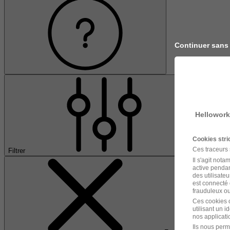
Continuer sans
Hellowork
Cookies str
Ces traceurs
Filtrer
Il s'agit not
active pendan
des utilisateu
est connecté 
frauduleux ou 
Ces cookies o
utilisant un 
nos applicatio
Ils nous perm