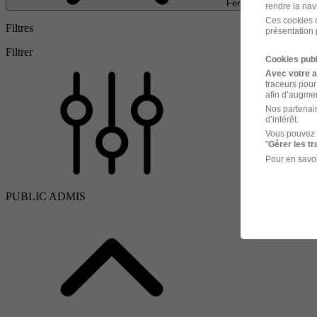
Fermer
rendre la nav
Ces cookies o
Filtres
présentation 
Filtrer
Cookies publ
Avec votre 
traceurs pour
afin d’augmen
Nos partenair
d’intérêt.
Vous pouvez 
"
Gérer les t
Pour en savoi
PUBLIC ADMIS