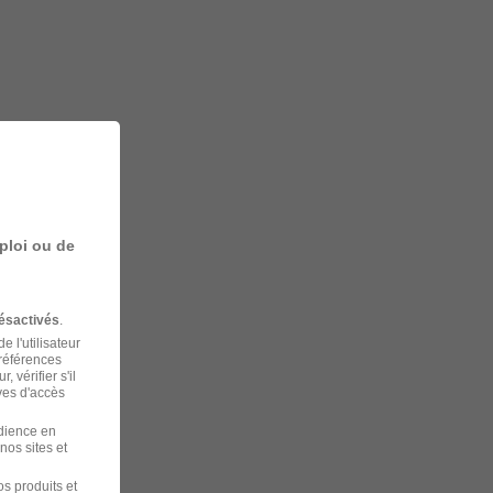
ploi ou de
ésactivés
.
 l'utilisateur
préférences
 vérifier s'il
ves d'accès
udience en
nos sites et
s produits et