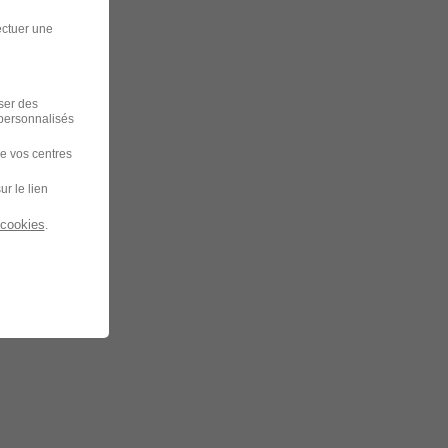
ectuer une
iser des
 personnalisés
de vos centres
ur le lien
 cookies
.