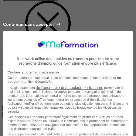
Continuer sans accepter
Dans un rayon de
Hellowork utilise des cookies ou traceurs pour rendre votre
recherche d’emploi ou de formation encore plus efficace.
50km
Cookies strictement nécessaires
Ces traceurs sont nécessaires au bon fonctionnement de nos services et
ne
peuvent pas être désactivés
.
10km
de l'ensemble des cookies ou traceurs
Il s'agit notamment
permettant de
maintenir la session de l'utilisateur active pendant sa navigation sur le site, de
stocker des informations temporaires telles que les préférences des utilisateurs,
200km
les annonces ou les offres vues, gérer les processus d'identification de
l'utilisateur, vérifier s'il est connecté ou non, et plus globalement garantir la sécurité
du site web en détectant les tentatives d'accès frauduleux ou les violations de
Effacer
sécurité.
Valider
Ces cookies ou traceurs permettent également de piloter et suivre les sources
d'acquisition d'audience en utilisant un identifiant unique permettant de comprendre
Durée de la formation
comment nos utilisateurs naviguent sur nos sites et nos applications en fonction
des différentes sources de trafic.
Ils nous permettent également d’observer le comportement de nos utilisateurs afin